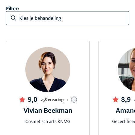
Filter:
Kies je behandeling
9,0
8,9
258 ervaringen
Vivian Beekman
Amand
Cosmetisch arts KNMG
Gecertifice