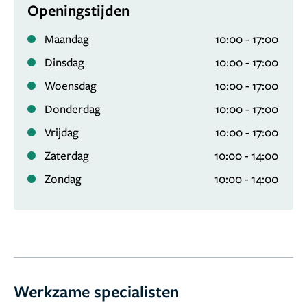
Nederland. Onze artsen zijn allemaal gecertificeerd
Openingstijden
door de NVCG (Nederlandse Vereniging Cosmetische
Maandag
10:00 - 17:00
Geneeskunde), wat staat voor veiligheid en
professionaliteit. Maar we bieden meer dan alleen
Dinsdag
10:00 - 17:00
expertise: we luisteren naar jouw verhaal en creëren
Woensdag
10:00 - 17:00
met warmte, empathie en inzicht een behandelplan dat
Donderdag
10:00 - 17:00
past bij jouw wensen en dromen.
Je hebt maar één leven
Vrijdag
10:00 - 17:00
en we willen dat je elke dag met plezier in de spiegel
kijkt. Laten we samen jouw mooiste zelf naar boven
Zaterdag
10:00 - 14:00
halen.
Zondag
10:00 - 14:00
9,0
1.428 reviews
Werkzame specialisten