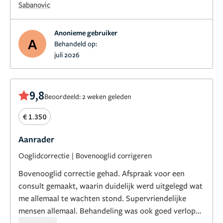
Sabanovic
Anonieme gebruiker
A
Behandeld op:
juli 2026
9,8
Beoordeeld: 2 weken geleden
€ 1.350
Aanrader
Ooglidcorrectie
|
Bovenooglid corrigeren
Bovenooglid correctie gehad. Afspraak voor een
consult gemaakt, waarin duidelijk werd uitgelegd wat
me allemaal te wachten stond. Supervriendelijke
mensen allemaal. Behandeling was ook goed verlopen
en het resultaat (en de nazorg) was ook uitstekend.