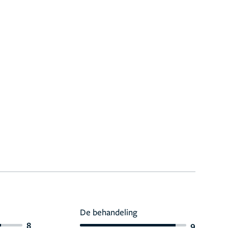
De behandeling
8
9