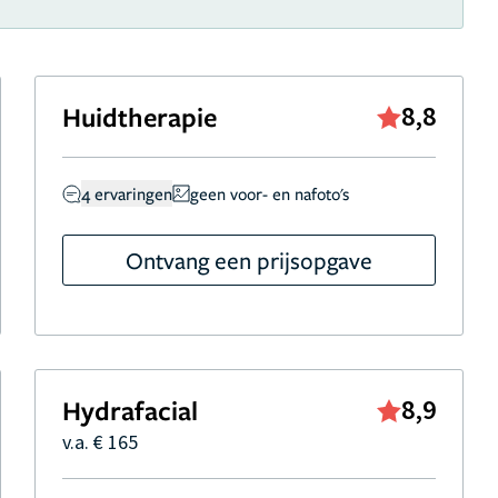
Huidtherapie
8,8
4 ervaringen
geen voor- en nafoto's
Ontvang een prijsopgave
Hydrafacial
8,9
v.a. € 165