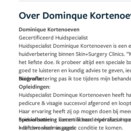
Over Dominque Kortenoe
Dominique Kortenoeven
Gecertificeerd Huidspecialist
Huidspecialist Dominique Kortenoeven is een e
huidverbetering binnen Skin+Surgery Clinics. ”
het liefste doe. Ik probeer altijd een special
goed te luisteren en kundig advies te geven, ie
huidverbetering pas ik toe tijdens mijn behande
Biografie:
Opleidingen
:
Huidspecialist Dominque Kortenoeven heeft haa
pedicure & visagie succesvol afgerond en loopt
Haar ervaring heeft zij op mogen doen bij mee
huidverbetering komen al haar expertises mooi
Specialisaties:
+ Gecertificeerd Hydrafacial spec
heeft om weer in goede conditie te komen.
+ Bindweefselmassages