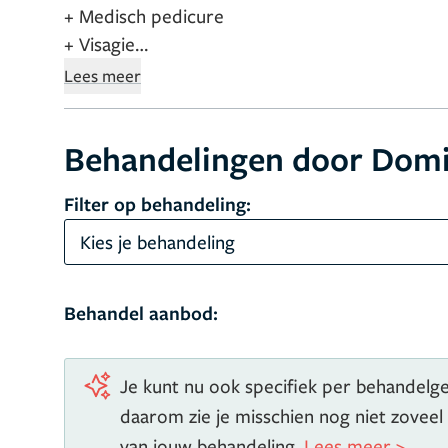
+ Medisch pedicure
+ Visagie
+ Huidverbetering (peelings)
Huidspecialist Dom
Lees meer
Hydrafacial en peelings, waarbij kwaliteit en t
huidspecialist Dominique Kortenoeven het belan
Behandelingen door Dom
de behandeling, het is echt een momentje voor 
binnen en buiten dat is wat is het liefst doe. I
Filter op behandeling:
cliënten op de bouwen door te goed te luistere
Kies je behandeling
Behandel aanbod:
Je kunt nu ook specifiek per behandelgeb
daarom zie je misschien nog niet zoveel
van jouw behandeling.
Lees meer >