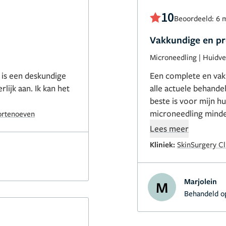
10
Beoordeeld: 6 
Vakkundige en pr
Microneedling
|
Huidve
 is een deskundige
Een complete en vak
lijk aan. Ik kan het
alle actuele behand
beste is voor mijn hu
microneedling minde
rtenoeven
vertrouwen in het re
Lees meer
Kliniek:
SkinSurgery Cl
Marjolein
M
Behandeld o