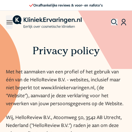
Direct een afspraak maken
Privacy policy
Met het aanmaken van een profiel of het gebruik van
één van de HelloReview B.V. - websites, inclusief maar
niet beperkt tot www.kliniekervaringen.nl, (de
"Website"), aanvaard je deze verklaring voor het
verwerken van jouw persoonsgegevens op de Website.
Wij, HelloReview B.V., Atoomweg 50, 3542 AB Utrecht,
Nederland ("HelloReview B.V.") raden je aan om deze