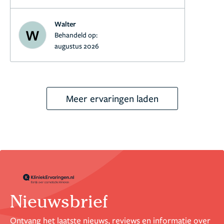
geregeld en door vriendelijk personeel
uitgevoerd.
Walter
W
Behandeld op:
augustus 2026
Voor wat betreft de behandeling zelf, deze
was wat intenser dan ik had verwacht maar
werd stap voor stap goed begeleid door het
personeel van Transhair
Meer ervaringen laden
Nieuwsbrief
Ontvang het laatste nieuws, reviews en informatie over