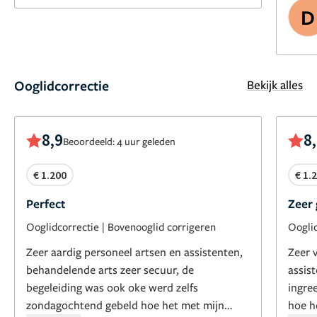
heeft,
D
passe
Tijden
legt z
serie
Ooglidcorrectie
Bekijk alles
pretti
Een z
8,9
8
Beoordeeld: 4 uur geleden
Na de
een e
€ 1.200
€ 1.
deze 
mijn 
Perfect
Zeer
kom z
Ooglidcorrectie
|
Bovenooglid corrigeren
Oogli
Zeer aardig personeel artsen en assistenten,
Zeer v
behandelende arts zeer secuur, de
assis
begeleiding was ook oke werd zelfs
ingre
zondagochtend gebeld hoe het met mijn
hoe h