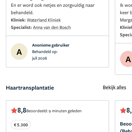
En er word ook netjes en zorgvuldig naar
Ik wo
behandeld.
keer b
Marga
Kliniek:
Waterland Kliniek
Specialist:
Anna van den Bosch
Klinie
Specia
Anonieme gebruiker
A
Behandeld op:
A
juli 2026
Haartransplantatie
Bekijk alles
8,8
8
Beoordeeld: 9 minuten geleden
Beoor
€ 5.300
(Beha