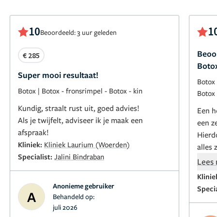
10
1
Beoordeeld: 3 uur geleden
Beoor
€ 285
Boto
Super mooi resultaat!
Botox
Botox
|
Botox - fronsrimpel
-
Botox - kin
Botox 
Kundig, straalt rust uit, goed advies!
Een h
Als je twijfelt, adviseer ik je maak een
een z
afspraak!
Hierdo
Kliniek:
Kliniek Laurium (Woerden)
alles 
Specialist:
Jalini Bindraban
staat
Lees
neemt
Klinie
beant
Anonieme gebruiker
Specia
A
om ev
Behandeld op:
nemen
juli 2026