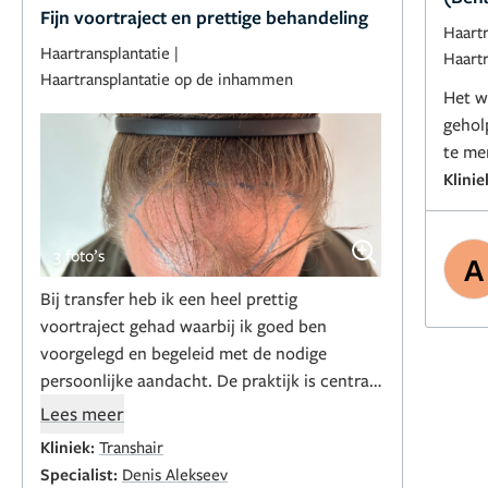
Fijn voortraject en prettige behandeling
Haartr
Haartransplantatie
|
Haart
Haartransplantatie op de inhammen
Het w
gehol
te me
Klinie
3 foto’s
A
Bij transfer heb ik een heel prettig
voortraject gehad waarbij ik goed ben
voorgelegd en begeleid met de nodige
persoonlijke aandacht. De praktijk is centraal
gelegen en goed te bereiken met het
Lees meer
openbaar vervoer en met de auto tijdens de
Kliniek:
Transhair
behandeldag werd alles heel netjes begeleid,
Specialist:
Denis Alekseev