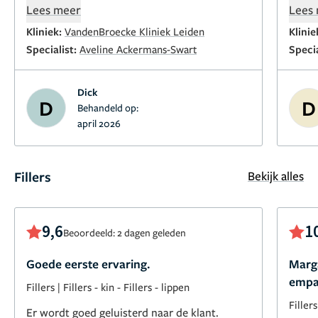
ging, na een week de hechtingen verwijderd
hecht
Lees meer
Lees
zag er allemaal goed uit, na een paar
gewel
Kliniek:
VandenBroecke Kliniek Leiden
Klinie
maanden nog een laatste controle of alles er
een a
Specialist:
Aveline Ackermans-Swart
Specia
goed uitzag bv de littekens, ik ben er erg op
vooruit gegaan geen spijt. VandeBroecke
Dick
Kliniek een aanrader.
D
D
Behandeld op:
april 2026
Fillers
Bekijk alles
9,6
1
Beoordeeld: 2 dagen geleden
Goede eerste ervaring.
Marga
empa
Fillers
|
Fillers - kin
-
Fillers - lippen
Fillers
Er wordt goed geluisterd naar de klant.