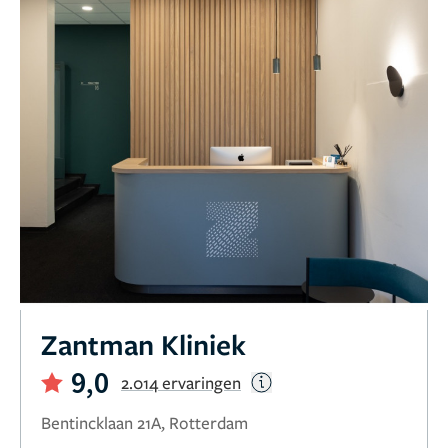
Zantman Kliniek
9,0
2.014 ervaringen
Bentincklaan 21A, Rotterdam