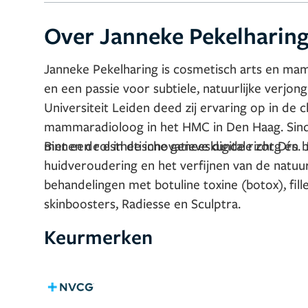
Over Janneke Pekelharin
Janneke Pekelharing is cosmetisch arts en ma
en een passie voor subtiele, natuurlijke verjo
Universiteit Leiden deed zij ervaring op in de c
mammaradioloog in het HMC in Den Haag. Sind
met een rol in de innovatieve digitale zorg én 
Binnen de esthetische geneeskunde richt Drs. 
huidveroudering en het verfijnen van de natuurli
behandelingen met botuline toxine (botox), fil
skinboosters, Radiesse en Sculptra.
Keurmerken