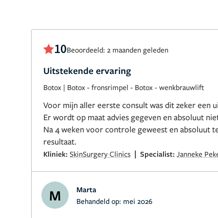
10
Beoordeeld: 2 maanden geleden
Uitstekende ervaring
Botox
|
Botox - fronsrimpel
-
Botox - wenkbrauwlift
Voor mijn aller eerste consult was dit zeker een u
Er wordt op maat advies gegeven en absoluut nie
Na 4 weken voor controle geweest en absoluut t
resultaat.
|
Kliniek:
SkinSurgery Clinics
Specialist:
Janneke Peke
Marta
M
Behandeld op:
mei 2026