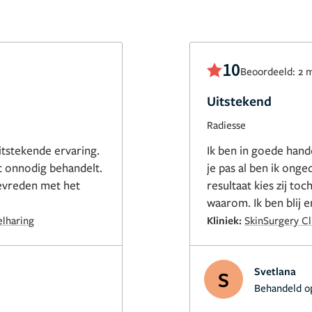
10
Beoordeeld: 2 
Uitstekend
Radiesse
itstekende ervaring.
Ik ben in goede hand
t onnodig behandelt.
je pas al ben ik onge
evreden met het
resultaat kies zij t
waarom. Ik ben blij 
lharing
Kliniek:
SkinSurgery Cl
Svetlana
S
Behandeld o