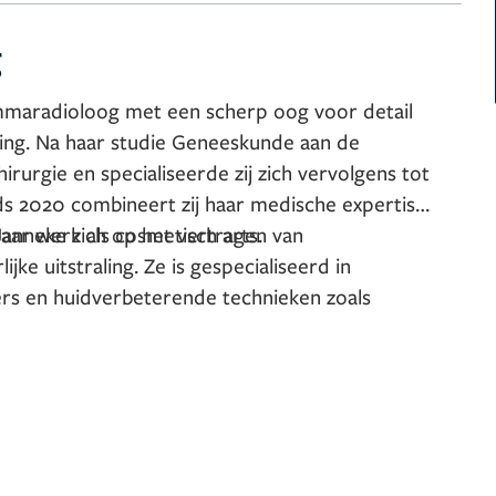
g
mmaradioloog met een scherp oog voor detail
nging. Na haar studie Geneeskunde aan de
hirurgie en specialiseerde zij zich vervolgens tot
s 2020 combineert zij haar medische expertise
haar werk als cosmetisch arts.
Janneke zich op het vertragen van
jke uitstraling. Ze is gespecialiseerd in
lers en huidverbeterende technieken zoals