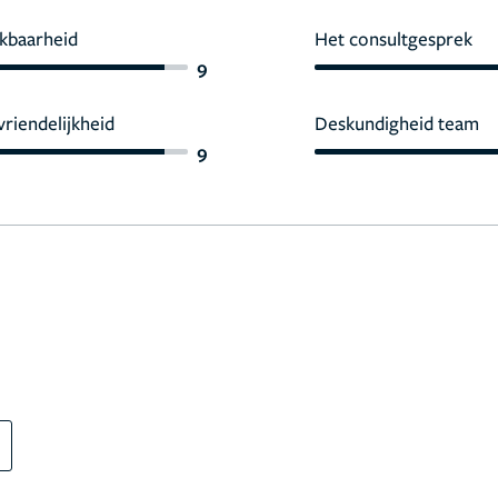
kbaarheid
Het consultgesprek
9
vriendelijkheid
Deskundigheid team
9