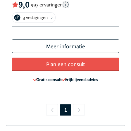
9,0
997 ervaringen
3 vestigingen
Meer informatie
Plan een consult
Gratis consult
Vrijblijvend advies
1
Previous
Next