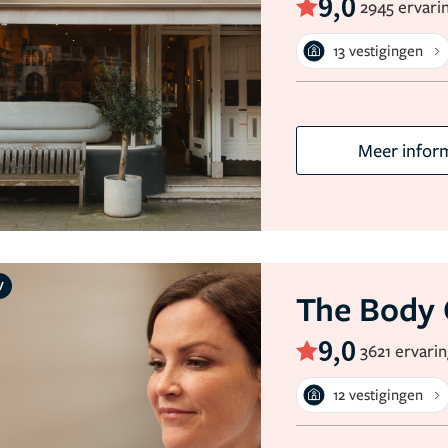
9,0
2945 ervari
13 vestigingen
Meer infor
V
The Body 
9,0
3621 ervari
12 vestigingen