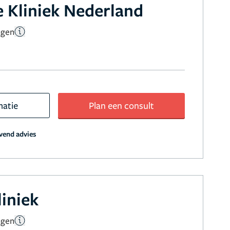
 Kliniek Nederland
ngen
matie
Plan een consult
jvend advies
liniek
ngen