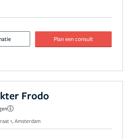
matie
Plan een consult
okter Frodo
gen
raat 1, Amsterdam