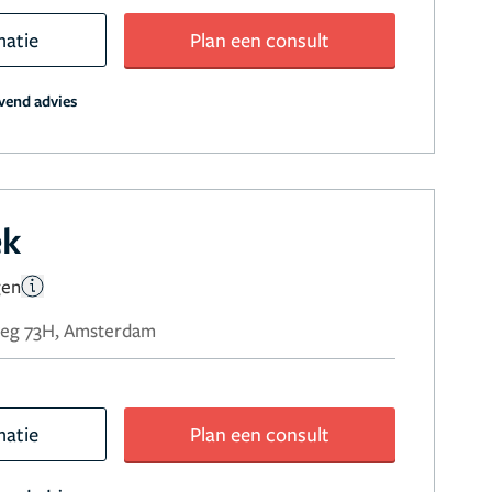
matie
Plan een consult
jvend advies
ek
gen
weg 73H, Amsterdam
matie
Plan een consult