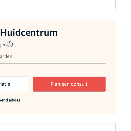
 Huidcentrum
gen
aarden
matie
Plan een consult
jvend advies