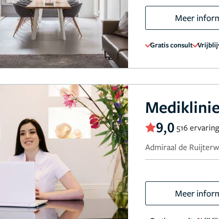
Meer infor
Gratis consult
Vrijbli
Mediklini
9,0
516 ervarin
Admiraal de Ruijter
Meer infor