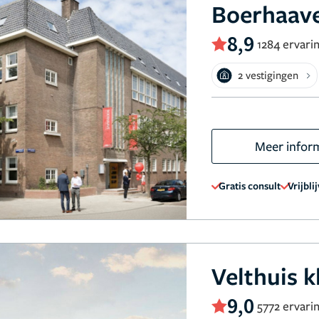
Boerhaave
8,9
1284 ervari
2 vestigingen
Meer infor
Gratis consult
Vrijbli
Velthuis k
9,0
5772 ervari