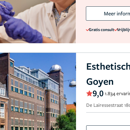
Meer infor
Gratis consult
Vrijbli
Esthetisc
Goyen
9,0
1.834 ervar
De Lairessestraat 1