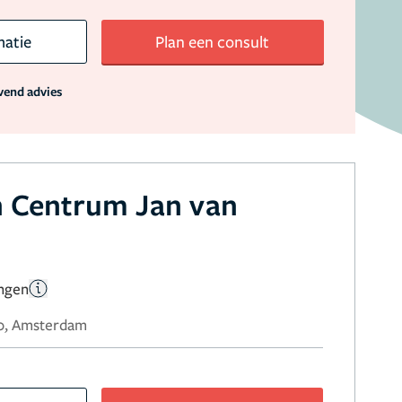
matie
Plan een consult
jvend advies
h Centrum Jan van
ingen
80, Amsterdam