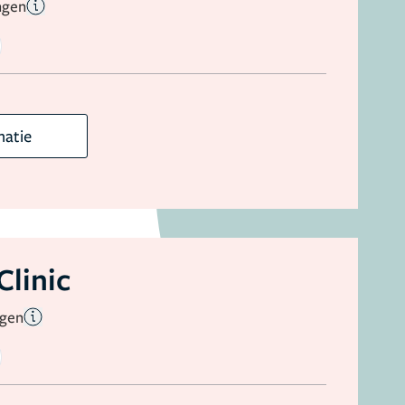
ngen
matie
Clinic
ngen