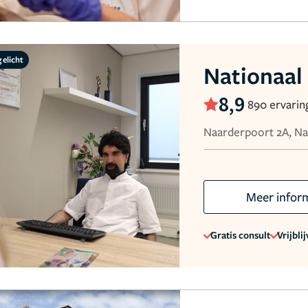
gelicht
Nationaal
8,9
890 ervarin
Naarderpoort 2A, N
Meer infor
Gratis consult
Vrijbli