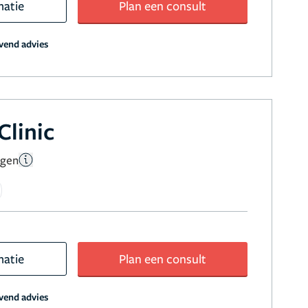
matie
Plan een consult
jvend advies
Clinic
ngen
matie
Plan een consult
jvend advies