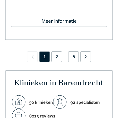
Meer informatie
1
2
5
...
Previous
Next
Klinieken in Barendrecht
50 klinieken
92 specialisten
8023 reviews