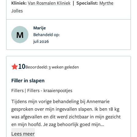
|
Kliniek:
Van Rosmalen Kliniek
Specialist:
Myrthe
Jolles
Marije
M
Behandeld op:
juli 2026
10
Beoordeeld: 3 weken geleden
Filler in slapen
Fillers
|
Fillers - kraaienpootjes
Tijdens mijn vorige behandeling bij Annemarie
gesproken over mijn ingevallen slapen. Ik ben 18 kg
was afgevallen en dit werd zichtbaar in mijn gezicht
en mijn hoofd. Je zag behoorlijk goed mijn
botstructuur bij mijn slapen.
Lees meer