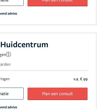
jvend advies
 Huidcentrum
ngen
aarden
v.a. € 99
ringen
matie
Plan een consult
jvend advies