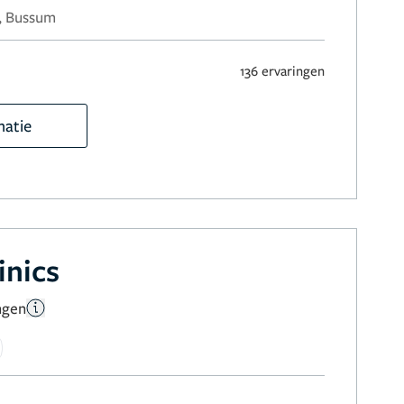
, Bussum
136 ervaringen
matie
inics
ngen