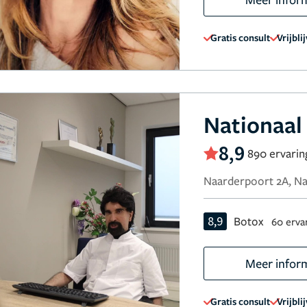
Gratis consult
Vrijbli
Nationaal
8,9
890 ervari
Naarderpoort 2A, N
8,9
Botox
60 erva
Meer infor
Gratis consult
Vrijbli