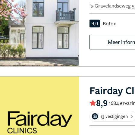
‘s-Gravelandseweg 5
9,0
Botox
Meer infor
Fairday Cl
8,9
1684 ervari
13 vestigingen