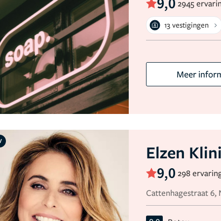
9,0
2945 ervari
13 vestigingen
Meer infor
V
Elzen Klin
9,0
298 ervarin
Cattenhagestraat 6,