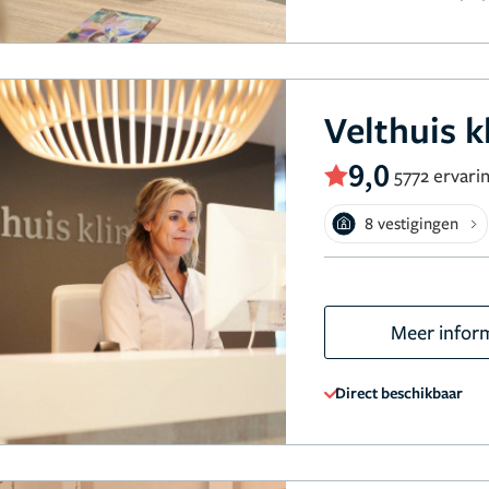
Velthuis k
9,0
5772 ervari
8 vestigingen
Meer infor
Direct beschikbaar