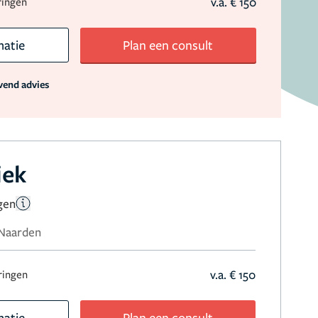
v.a. € 150
ringen
matie
Plan een consult
jvend advies
iek
gen
 Naarden
v.a. € 150
aringen
matie
Plan een consult