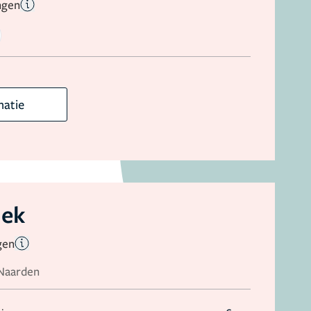
ngen
matie
iek
gen
 Naarden