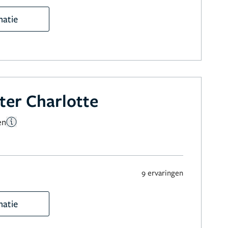
matie
ter Charlotte
en
9 ervaringen
matie