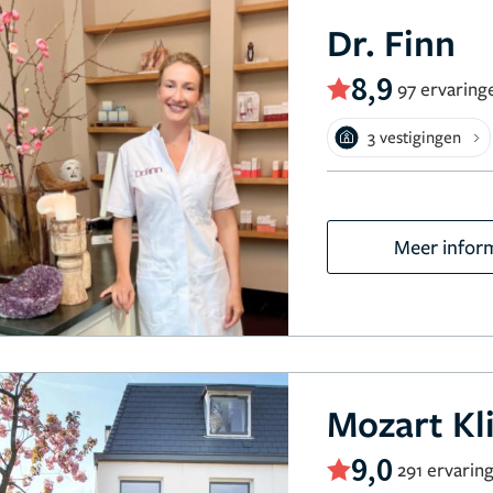
Dr. Finn
8,9
97 ervaring
3 vestigingen
Meer infor
Mozart Kl
9,0
291 ervarin