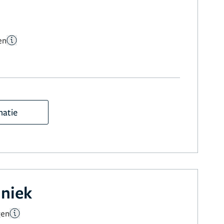
en
matie
iniek
gen