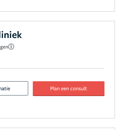
liniek
ngen
matie
Plan een consult