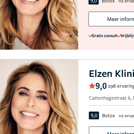
9,0
Botox
112 erva
Meer infor
Gratis consult
Vrijbli
Elzen Klin
9,0
298 ervarin
Cattenhagestraat 6,
9,0
Botox
112 erv
Meer infor