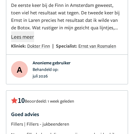
De eerste keer bij de Finn in Amsterdam geweest,
toen viel het resultaat wat tegen. De tweede keer bij
Ernst in Laren precies het resultaat dat ik wilde van
de Botox. Wat rustiger in mijn gezicht qua lijntjes,
maar niet onnatuurlijk. Blij mee!
Lees meer
|
Kliniek:
Dokter Finn
Specialist:
Ernst van Rosmalen
Anonieme gebruiker
A
Behandeld op:
juli 2026
10
Beoordeeld: 1 week geleden
Goed advies
Fillers
|
Fillers - jukbeenderen