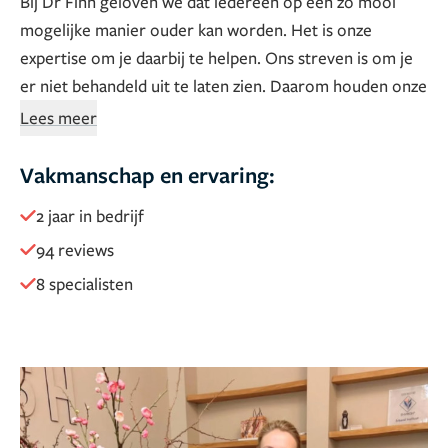
Bij Dr Finn geloven we dat iedereen op een zo mooi
mogelijke manier ouder kan worden. Het is onze
expertise om je daarbij te helpen. Ons streven is om je
er niet behandeld uit te laten zien. Daarom houden onze
artsen altijd rekening met de natuurlijke trekken in je
Lees meer
gezicht en gaan we voor een zo subtiel en natuurlijk
mogelijk eindresultaat. Wij behandelen binnen de
Vakmanschap en ervaring:
grenzen van wat past en zullen ervoor waken dat deze
2 jaar in bedrijf
grenzen niet overschreden worden.
94 reviews
Samen kijken we welke behandeling het beste voor jou
8 specialisten
werkt. Daarbij kun je rekenen op eerlijk advies. We
proberen realistische verwachtingen te scheppen en
voeren enkel en alleen de meest veilige en kwalitatief
meest hoogwaardige behandelingen uit, op
wetenschappelijke basis. Heeft een behandeling niet het