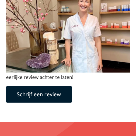
gewenste resultaat opgeleverd of treden er
bijwerkingen op? Dan zijn we altijd beschikbaar voor
hulp, snel en laagdrempelig.
Bij Dr Finn is iedereen welkom voor een consult. Op dit
moment is onze kliniek gevestigd op twee locaties: in
Huizen en in Utrecht (Leidsche Rijn).
Deel je ervaring over deze kliniek
Help anderen met het maken van hun keuze door een
eerlijke review achter te laten!
Schrijf een review