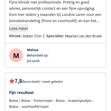
Fijne kliniek met professionals. Prettig en goed
advies, persoonlijk contact en een fijne opvolging.
Kom hier iedere 3 maanden bij Locatie Laren voor een
botoxbehandeling (frons en voorhoofd) en kan het
van harte aanbevelen, je bent er in goede handen met
Lees meer
mooi resultaat! :)
|
Kliniek:
Dokter Finn
Specialist:
Maarten van den Broek
Melissa
M
Behandeld op:
juli 2026
7,8
Beoordeeld: 1 week geleden
Fijn resultaat
Botox
|
Botox - fronsrimpel
-
Botox - kraaienpootjes
-
Botox - voorhoofdrimpel