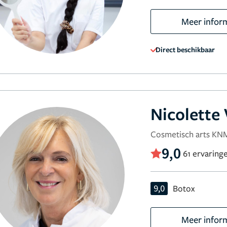
Meer infor
Direct beschikbaar
Nicolette
Cosmetisch arts K
9,0
61 ervaring
9,0
Botox
Meer infor