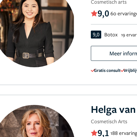
Cosmetisch arts
9,0
60 ervaring
9,0
Botox
19 erva
Meer infor
Gratis consult
Vrijbli
Helga van
Cosmetisch Arts
9,1
188 ervarin