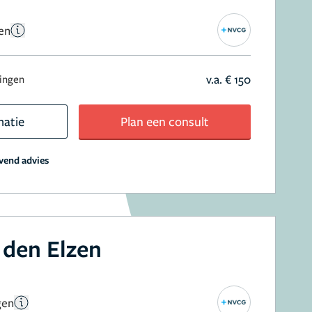
en
v.a. € 150
ringen
matie
Plan een consult
jvend advies
 den Elzen
gen