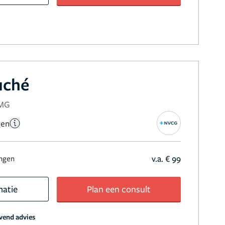
uché
NMG
gen
v.a. € 99
ingen
matie
Plan een consult
jvend advies