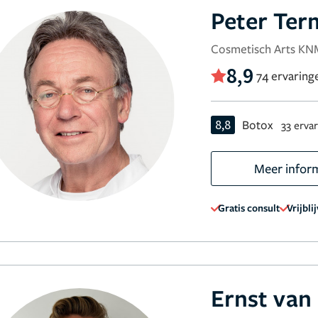
Peter Ter
Cosmetisch Arts K
8,9
74 ervaring
8,8
Botox
33 erva
Meer infor
Gratis consult
Vrijbli
Ernst van