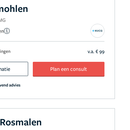
mohlen
NMG
en
v.a. € 99
ringen
matie
Plan een consult
jvend advies
 Rosmalen