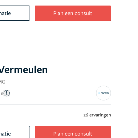
matie
Plan een consult
 Vermeulen
NMG
en
26 ervaringen
matie
Plan een consult