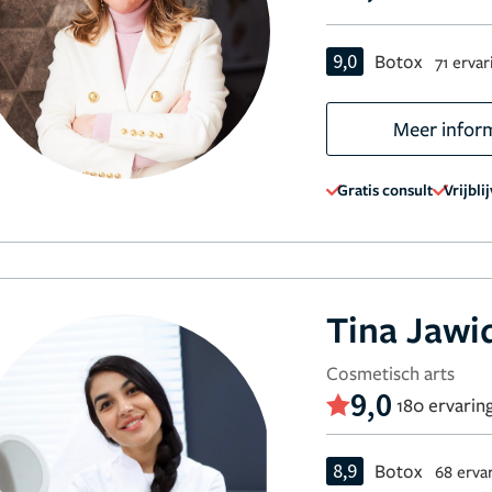
9,0
Botox
71 erva
Meer infor
Gratis consult
Vrijbli
Tina Jawi
Cosmetisch arts
9,0
180 ervarin
8,9
Botox
68 erva