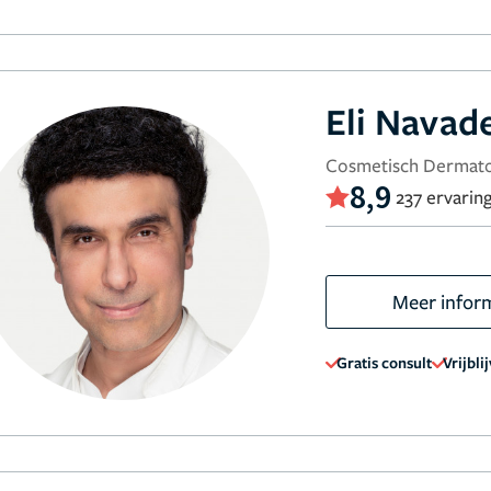
Eli Navad
Cosmetisch Dermato
8,9
237 ervarin
Meer infor
Gratis consult
Vrijbli