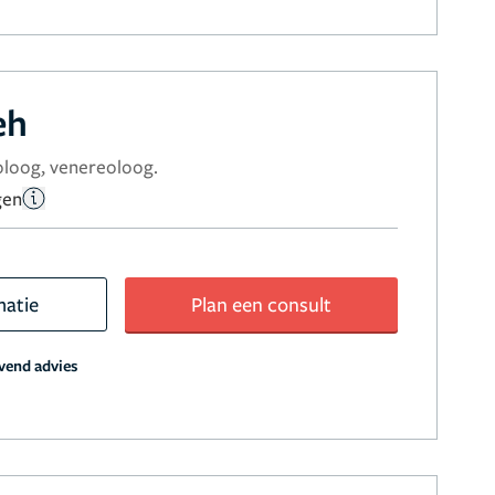
eh
loog, venereoloog.
gen
matie
Plan een consult
jvend advies