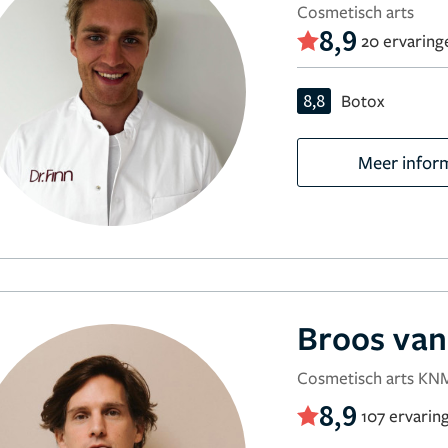
Cosmetisch arts
8,9
20 ervaring
8,8
Botox
Meer infor
Broos van
Cosmetisch arts K
8,9
107 ervarin