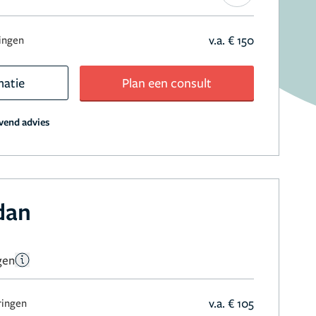
v.a. € 150
ringen
matie
Plan een consult
jvend advies
dan
gen
v.a. € 105
ringen