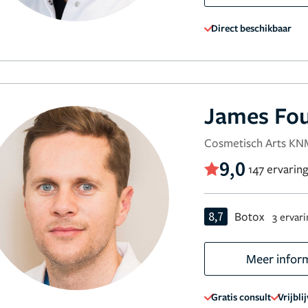
Direct beschikbaar
James Fo
Cosmetisch Arts K
9,0
147 ervarin
8,7
Botox
3 ervar
Meer infor
Gratis consult
Vrijbli