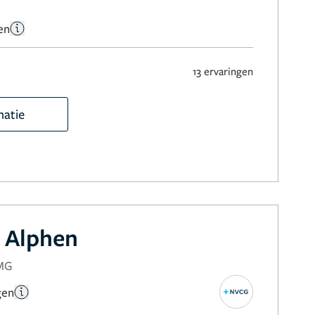
en
13 ervaringen
matie
 Alphen
NMG
gen