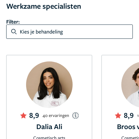
Werkzame specialisten
Filter:
Kies je behandeling
8,9
8,9
40 ervaringen
1
Dalia Ali
Broos 
Cosmetisch arts
Cosmeti