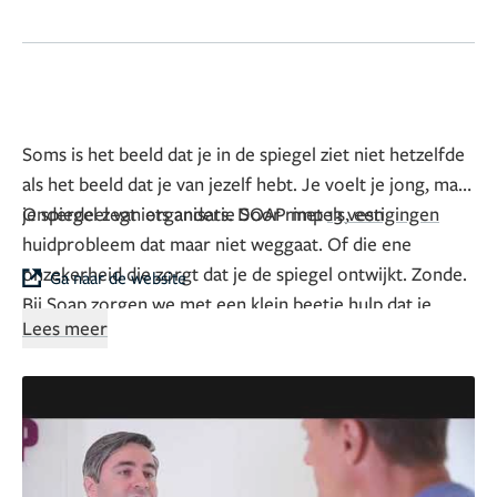
Soms is het beeld dat je in de spiegel ziet niet hetzelfde
als het beeld dat je van jezelf hebt. Je voelt je jong, maar
je spiegel zegt iets anders. Door rimpels, een
Onderdeel van organisatie SOAP met
13 vestigingen
huidprobleem dat maar niet weggaat. Of die ene
onzekerheid die zorgt dat je de spiegel ontwijkt. Zonde.
Ga naar de website
Bij Soap zorgen we met een klein beetje hulp dat je
Lees meer
zelfbeeld en je spiegelbeeld weer bij elkaar komen. Om
weer met trots naar jezelf te kijken. En weer verliefd te
worden op jezelf. Want het gaat er uiteindelijk niet om
hoe anderen naar je kijken maar hoe je naar jezelf kijkt.
Zien we jou ook snel (weer) terug op één van onze
locaties?
Have a great day,
Team Soap