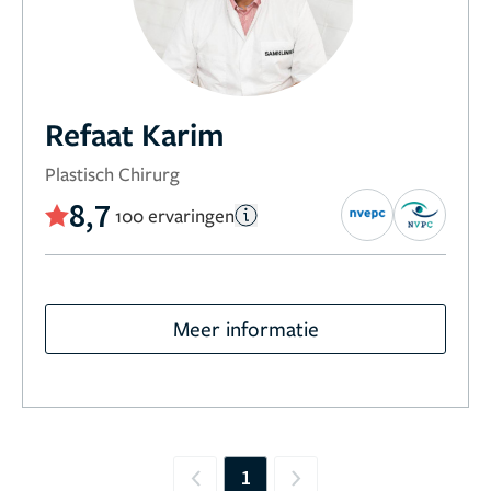
Refaat Karim
Plastisch Chirurg
8,7
100 ervaringen
Meer informatie
1
Previous
Next