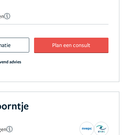
en
matie
Plan een consult
jvend advies
oorntje
gen