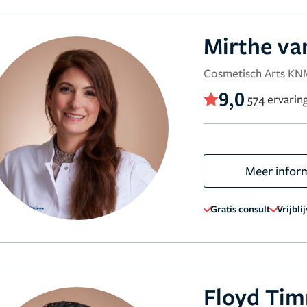
Mirthe va
Cosmetisch Arts KN
9,0
574 ervarin
Meer infor
Gratis consult
Vrijbli
Floyd Ti