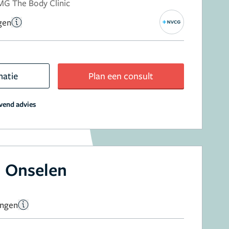
MG The Body Clinic
gen
matie
Plan een consult
jvend advies
 Onselen
ingen