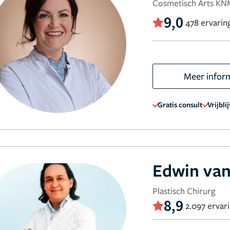
Cosmetisch Arts KN
9,0
478 ervarin
Meer infor
Gratis consult
Vrijbli
Edwin van
Plastisch Chirurg
8,9
2.097 ervar