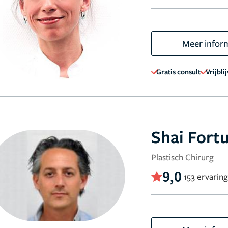
Meer infor
Gratis consult
Vrijbli
Shai Fort
Plastisch Chirurg
9,0
153 ervarin