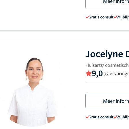
Meer infor
Gratis consult
Vrijbli
Jocelyne 
Huisarts/ cosmetisch
9,0
73 ervaring
Meer infor
Gratis consult
Vrijbli