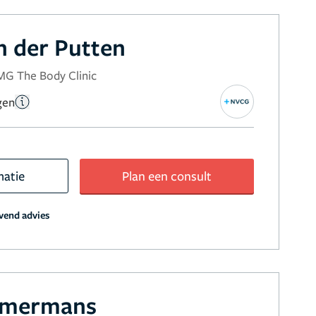
n der Putten
MG The Body Clinic
gen
matie
Plan een consult
jvend advies
mmermans