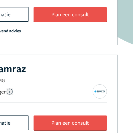
matie
Plan een consult
jvend advies
Hamraz
NMG
gen
matie
Plan een consult