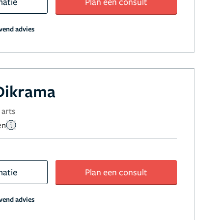
matie
Plan een consult
jvend advies
Dikrama
 arts
en
matie
Plan een consult
jvend advies