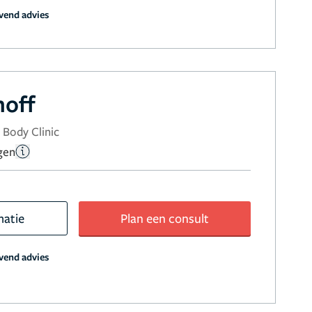
jvend advies
hoff
 Body Clinic
gen
matie
Plan een consult
jvend advies