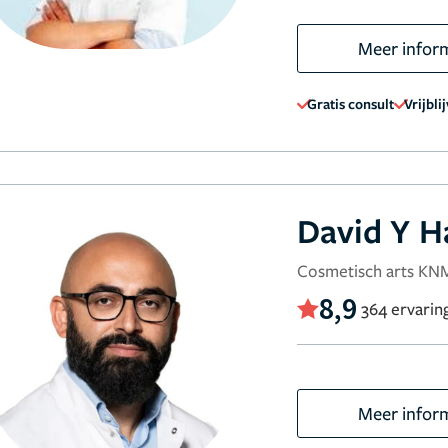
Meer infor
Gratis consult
Vrijbli
David Y 
Cosmetisch arts K
8,9
364 ervarin
Meer infor