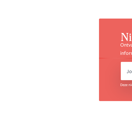
Ni
Ontva
infor
em
Deze ni