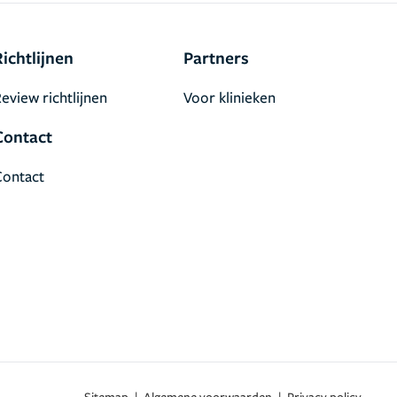
Richtlijnen
Partners
eview richtlijnen
Voor klinieken
Contact
Contact
Sitemap
|
Algemene voorwaarden
|
Privacy policy