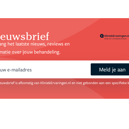
euwsbrief
ng het laatste nieuws, reviews en
matie over jouw behandeling.
Meld je aan
ail
euwsbrief is afkomstig van KliniekErvaringen.nl en niet gebonden aan een specifieke k