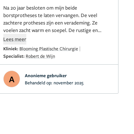
Na 20 jaar besloten om mijn beide
borstprotheses te laten vervangen. De veel
zachtere protheses zijn een verademing. Ze
voelen zacht warm en soepel. De rustige en
professionele begeleiding hebben mij een hele
Lees meer
fijne ervaring gegeven. Blij met het resultaat.
|
Kliniek:
Blooming Plastische Chirurgie
Specialist:
Robert de Wijn
Anonieme gebruiker
A
Behandeld op:
november 2025