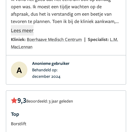
open was. Ik moest een tijdje wachten op de
afspraak, dus het is verstandig om een beetje van
tevoren te plannen. Toen ik bij de kliniek aankwam,
was ik op tijd, maar ik moest 15 minuten op mijn
Lees meer
beurt wachten. Het consult duurde 2 minuten en ik
|
Kliniek:
Boerhaave Medisch Centrum
Specialist:
L.M.
kreeg te horen dat ik niet geholpen kon worden (ook
MacLennan
al wilde ik niets bijzonders). Het werk dat aan het
consult voorafging, gaf me het gevoel dat ik was
Anonieme gebruiker
afgewimpeld. Er werd me geen adequate alternatieve
A
Behandeld op:
behandeling voorgesteld die ik kon overwegen. Ik
december 2024
werd afgewimpeld zonder enige zinnige uitleg. Het te
behandelen gebied zou te groot zijn en als alternatief
zou ik een fat-away injectie moeten doen. Dit heeft
9,3
Beoordeeld: 3 jaar geleden
geen zin, want fat-away injecties zijn alleen geschikt
voor kleine arias.
Top
Borstlift