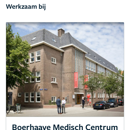
Ik moest een nachtje blijven (volgens protocol) en ik
Werkzaam bij
werd uitstekend verpleegd. De verpleegkundigen
kwamen regelmatig kijken, maakten me niet onnodig
wakker als ik sliep en reageerden in een oogwenk als
ik op het belletje had gedrukt voor hulp.
Het eten was
prima verzorgd. Ontbijt en lunch hebben ze in huis.
Avondeten wordt bezorgd naar keuze via een
bekende bezorgingsdienst.
Het sanitair ziet er schoon
uit.
Ik ben nu 8 maanden verder en ik ben nog steeds
heel erg blij met het resultaat! Het heeft me
zelfvertrouwen gegeven en ik kan nu eindelijk ook
eens topjes aan zonder BH. Je weet wel, van die
topjes met open rug of heel erg laag ingesneden.
Sporten is ook een stuk comfortabeler zonder van die
borsten die alle kanten op bewegen. De littekens
vervagen zachtjes aan. En oja, ik heb nog steeds
dezelfde cupmaat (75E)!! Fantastisch!
Boerhaave Medisch Centrum