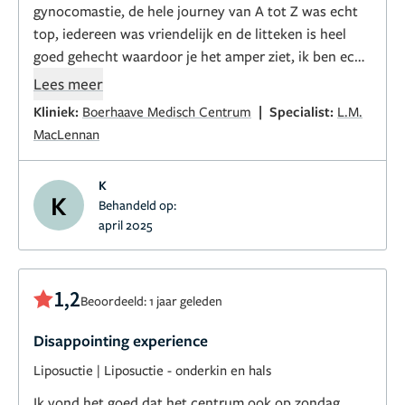
gynocomastie, de hele journey van A tot Z was echt
top, iedereen was vriendelijk en de litteken is heel
goed gehecht waardoor je het amper ziet, ik ben echt
tevreden
Lees meer
|
Kliniek:
Boerhaave Medisch Centrum
Specialist:
L.M.
MacLennan
K
K
Behandeld op:
april 2025
1,2
Beoordeeld: 1 jaar geleden
Disappointing experience
Liposuctie
|
Liposuctie - onderkin en hals
Ik vond het goed dat het centrum ook op zondag