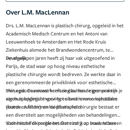
Over L.M. MacLennan
Drs. L.M. MacLennan is plastisch chirurg, opgeleid in het
Academisch Medisch Centrum en het Antoni van
Leeuwenhoek te Amsterdam en Het Rode Kruis
Ziekenhuis alsmede het Brandwondencentrum, te
Beverwijk.
De afgelopen jaren heeft zij haar vak uitgeoefend in
Parijs, de stad waar op hoog niveau esthetische
plastische chirurgie wordt bedreven. Ze werkte daar in
een gerenommeerde privékliniek voor esthetische
chirurgie. Daarnaast heeft ze daar haar eigen praktijk
‘Het opdoen van werkervaring buiten de grenzen van je
aan huis opgericht voor het uitvoeren van injectables
eigen opleidingsomgeving en land is van onschatbare
(botox en fillers) en huidtherapieën.
waarde. Juist binnen de plastische chirurgie bestaat er
een diversiteit aan mogelijkheden van behandelingen
voor hetzelfde probleem. Dat vind ik zo boeiend aan
‘Esthetische chirurgie betekent zorg op maat. Iedereen