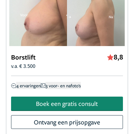
haar vrije is Linda het liefst bezig met haar gezin of
treedt ze op, met de band waarin ze al jaren zingt.
8,8
Borstlift
v.a. € 3.500
4 ervaringen
3 voor- en nafoto's
Boek een gratis consult
Ontvang een prijsopgave