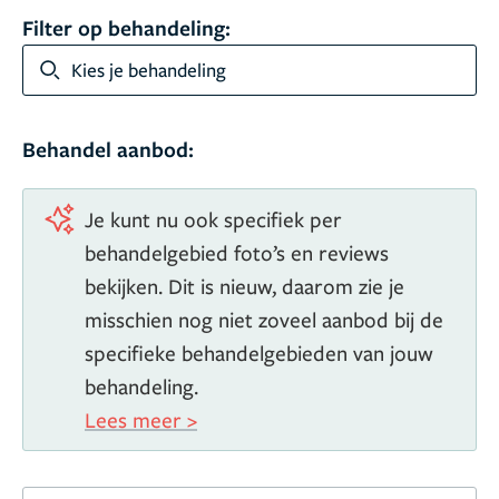
2008 – 2010
Filter op behandeling:
Onze Lieve Vrouwe Gasthuis te Amsterdam
2010 –
2015
Rode Kruis Ziekenhuis te Beverwijk
2010 –
Kies je behandeling
2015
Antoni van Leeuwenhoek te Amsterdam
2010 –
2015
Academisch Medisch Centrum te Amsterdam
2016 –
Behandel aanbod:
2017
Cabinet MacLennan, Le Vésinet te Frankrijk
2016 –
2017
Cabinet Médical Esthétique, 7e arr. Parijs te
Je kunt nu ook specifiek per
Frankrijk
2017
Boerhaave Medisch Centrum te
behandelgebied foto’s en reviews
Amsterdam
Lidmaatschappen
Nederlandse Vereniging
voor Plastische Chirurgie (NVPC)
bekijken. Dit is nieuw, daarom zie je
Nederlandse
Vereniging voor Esthetische Plastische Chirurgie
misschien nog niet zoveel aanbod bij de
(NVEPC)
specifieke behandelgebieden van jouw
Privé
behandeling.
Plastisch chirurg Linda MacLennan is getrouwd met
Lees meer >
Bernard en zij hebben samen vier kinderen. Een zoon
Philip, en drie dochters Annabelle, Juliette en Rosalie.
In