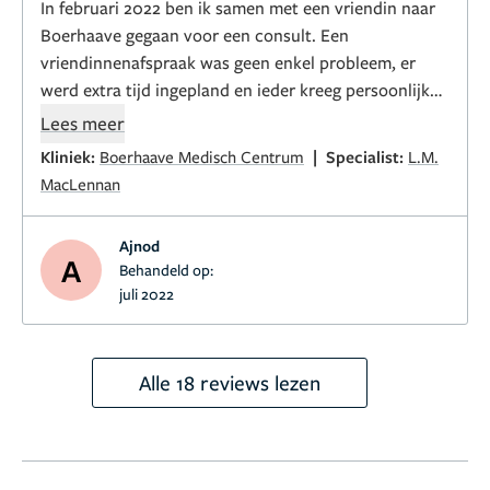
In februari 2022 ben ik samen met een vriendin naar
Boerhaave gegaan voor een consult. Een
vriendinnenafspraak was geen enkel probleem, er
werd extra tijd ingepland en ieder kreeg persoonlijk
advies.
Lees meer
Het voelde gelijk goed. Dr. MacLennan was heel
|
Kliniek:
Boerhaave Medisch Centrum
Specialist:
L.M.
vriendelijk en eerlijk.
MacLennan
Na een tijdje nadenken heb ik de operatie in juli
ingepland.
Ajnod
A
Behandeld op:
Ik werd heel fijn ontvangen op de dag van de operatie
juli 2022
op een vier-persoons kamer. De verpleegkundigen
stralen deskundigheid en kalmte uit en lijken plezier
te hebben in hun werk.
Toen ik wakker werd na de
Alle 18 reviews lezen
operatie was ik direct enorm enthousiast over het
resultaat. Ik kon het niet geloven, zo mooi.
Dr.
MacLennan kwam aan het einde van de dag langs om
te vragen hoe het met me ging en om ernaar te kijken.