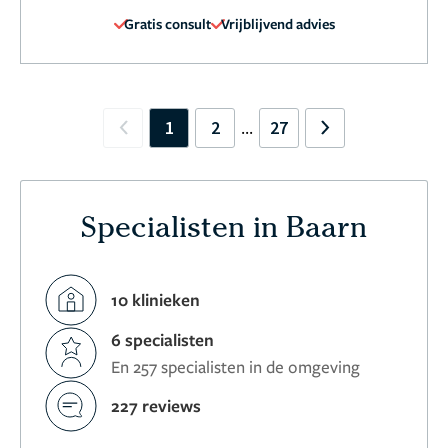
Gratis consult
Vrijblijvend advies
1
2
27
...
Previous
Next
Specialisten in Baarn
10 klinieken
6 specialisten
En 257 specialisten in de omgeving
227 reviews