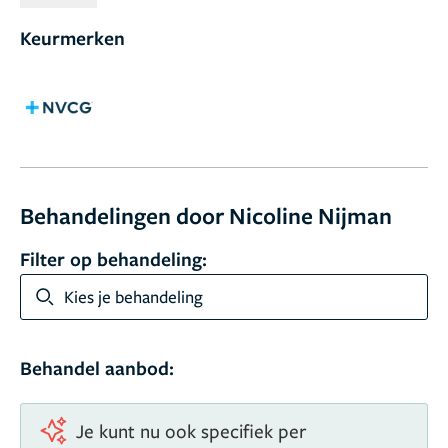
gegeven. Om haar kennis up-to-date te houden, neemt
Keurmerken
Nicoline regelmatig deel aan congressen in zowel
binnen- als buitenland.
Behandelingen door Nicoline Nijman
Filter op behandeling:
Kies je behandeling
Behandel aanbod:
Je kunt nu ook specifiek per