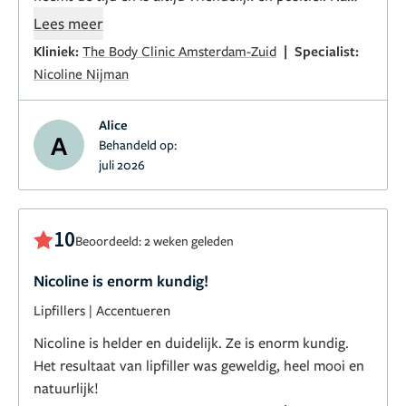
verscheidene behandelingen vertrouw ik haar
Lees meer
blindelings. Ik ben zo blij en gerustgesteld dat ik haar
|
Kliniek:
The Body Clinic Amsterdam-Zuid
Specialist:
heb gevonden. Ze is een top arts en bovenop een zeer
Nicoline Nijman
fijn en goed mens. Ik aarzel geen moment om haar
aan te raden. Dank je Nicoline!
Alice
A
Behandeld op:
juli 2026
10
Beoordeeld: 2 weken geleden
Nicoline is enorm kundig!
Lipfillers
|
Accentueren
Nicoline is helder en duidelijk. Ze is enorm kundig.
Het resultaat van lipfiller was geweldig, heel mooi en
natuurlijk!