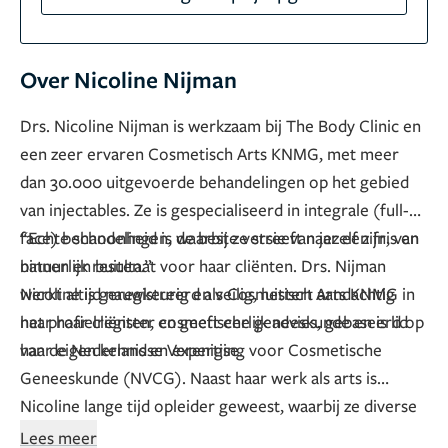
Over Nicoline Nijman
Drs. Nicoline Nijman is werkzaam bij The Body Clinic en
een zeer ervaren Cosmetisch Arts KNMG, met meer
dan 30.000 uitgevoerde behandelingen op het gebied
van injectables. Ze is gespecialiseerd in integrale (full-
face) behandelingen, waarbij ze streeft naar een fris en
“Echte schoonheid is de beste versie van jezelf zijn, van
natuurlijk resultaat voor haar cliënten. Drs. Nijman
binnen en buiten.”
werkt altijd nauwkeurig en veilig, luistert aandachtig
Nicoline is geregistreerd als Cosmetisch Arts KNMG in
naar haar cliënten, en geeft eerlijk advies, gebaseerd op
het profielregister cosmetische geneeskunde en is lid
haar eigen kennis en expertise.
van de Nederlandse Vereniging voor Cosmetische
Geneeskunde (NVCG). Naast haar werk als arts is
Nicoline lange tijd opleider geweest, waarbij ze diverse
cosmetisch artsen heeft opgeleid en trainingen heeft
Lees meer