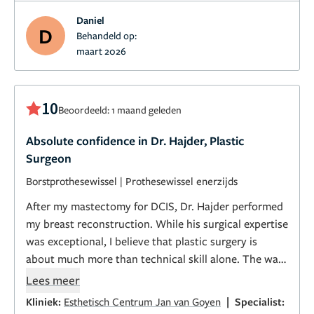
Daniel
D
Behandeld op:
maart 2026
10
Beoordeeld: 1 maand geleden
Absolute confidence in Dr. Hajder, Plastic
Surgeon
Borstprothesewissel
|
Prothesewissel enerzijds
After my mastectomy for DCIS, Dr. Hajder performed
my breast reconstruction. While his surgical expertise
was exceptional, I believe that plastic surgery is
about much more than technical skill alone. The way
a surgeon communicates, listens, explains, and
Lees meer
supports a patient throughout the process is equally
|
Kliniek:
Esthetisch Centrum Jan van Goyen
Specialist:
important.