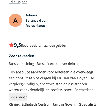
Edin Hajder
Dr. Hajder's kindness, patience, professionalism, and
Adriana
willingness to explain everything clearly helped me
A
Behandeld op:
feel safe, informed, and supported at every stage. His
februari 2026
courteous yet approachable manner inspired
confidence and made a challenging time much easier
to navigate. I am very grateful for the positive
9,5
Beoordeeld: 2 maanden geleden
experience he provided and for the excellent care I
received throughout my treatment.
Zeer tevreden!
Borstverkleining
|
Borstlift en borstverkleining
Een absolute aanrader voor iedereen die overweegt
een consult aan te vragen bij MC Jan van Goyen. De
verpleegkundigen, anesthesisten en assistenten
waren zeer vriendelijk en professioneel. Fantastisch
geholpen door E. Hajder, zijn gemeende interesse en
Lees meer
waardering voor het vak zorgde voor deze positieve
|
Kliniek:
Esthetisch Centrum Jan van Goyen
Specialist: