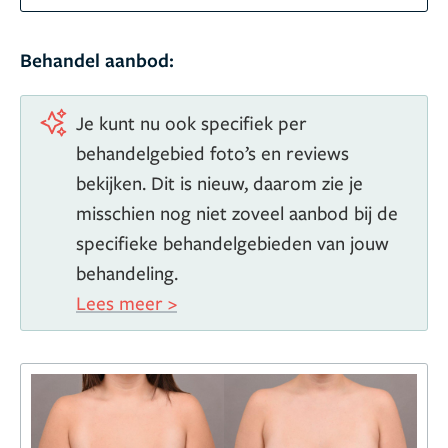
een tevreden cliënt.”
Naast het Jan van Goyen is Edin Hajder ook werkzaam
Behandel aanbod:
in OLVG Oost.
Lidmaatschappen
Je kunt nu ook specifiek per
behandelgebied foto’s en reviews
bekijken. Dit is nieuw, daarom zie je
misschien nog niet zoveel aanbod bij de
specifieke behandelgebieden van jouw
behandeling.
Lees meer >