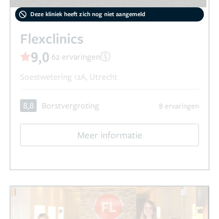
Deze kliniek heeft zich nog niet aangemeld
Flexclinics
9,0
62 ervaringen
Soestwetering 12A, Utrecht
8,8
Borstvergroting
8 ervaringen
Meer informatie