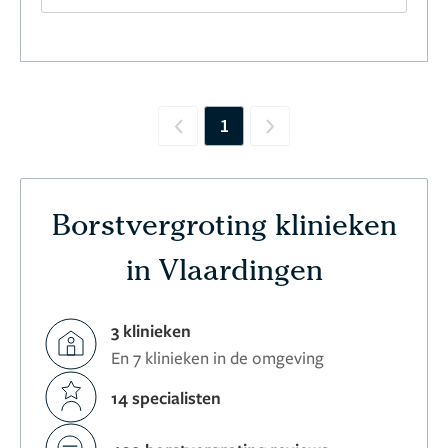
1
Previous
Next
Borstvergroting klinieken
in Vlaardingen
3 klinieken
En 7 klinieken in de omgeving
14 specialisten