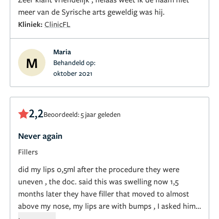
meer van de Syrische arts geweldig was hij.
Kliniek:
ClinicFL
Maria
M
Behandeld op:
oktober 2021
2,2
Beoordeeld: 5 jaar geleden
Never again
Fillers
did my lips 0,5ml after the procedure they were
uneven , the doc. said this was swelling now 1,5
months later they have filler that moved to almost
above my nose, my lips are with bumps , I asked him
for an after picture that he did not have...he has a lot