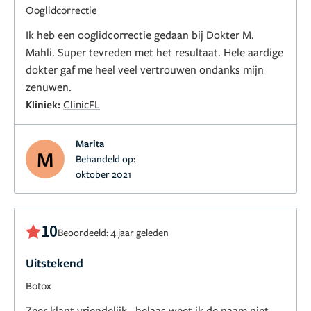
Ooglidcorrectie
Ik heb een ooglidcorrectie gedaan bij Dokter M.
Mahli. Super tevreden met het resultaat. Hele aardige
dokter gaf me heel veel vertrouwen ondanks mijn
zenuwen.
Kliniek:
ClinicFL
Marita
M
Behandeld op:
oktober 2021
10
Beoordeeld: 4 jaar geleden
Uitstekend
Botox
Zeer klant vriendelijk , helaas weet ik de naam niet