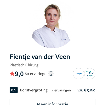
Fientje van der Veen
Plastisch Chirurg
9,0
60 ervaringen
8,9
Borstvergroting
v.a. € 5.160
14 ervaringen
Meer informatie