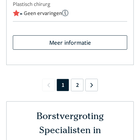
Plastisch chirurg
-
Geen ervaringen
Meer informatie
1
2
Previous
Next
Borstvergroting
Specialisten in