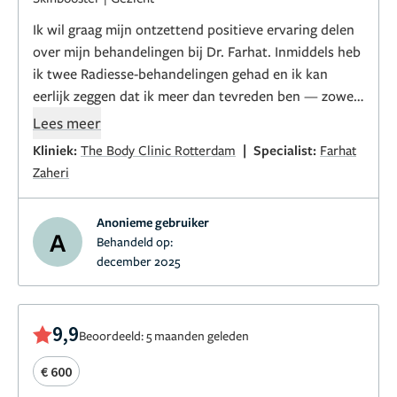
Ik wil graag mijn ontzettend positieve ervaring delen
over mijn behandelingen bij Dr. Farhat. Inmiddels heb
ik twee Radiesse-behandelingen gehad en ik kan
eerlijk zeggen dat ik meer dan tevreden ben — zowel
over het resultaat als over de hele ervaring
Lees meer
eromheen.
|
Kliniek:
The Body Clinic Rotterdam
Specialist:
Farhat
Zaheri
Vanaf het eerste consult voelde ik mij serieus
genomen en volledig op mijn gemak. Dr. Farhat neemt
Anonieme gebruiker
echt de tijd om naar je wensen te luisteren en kijkt
A
Behandeld op:
daarnaast heel eerlijk en professioneel naar wat het
december 2025
beste bij jouw gezicht en uitstraling past. Er wordt
niets opgedrongen; juist een natuurlijke en subtiele
verbetering staat centraal, en dat gaf mij meteen
9,9
Beoordeeld: 5 maanden geleden
vertrouwen.
€ 600
Wat mij vooral opviel, is de deskundigheid en precisie