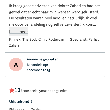
Ik kreeg goede adviezen van dokter Zaheri en had het
gevoel dat er echt naar mijn wensen werd geluisterd.
De resultaten waren heel mooi en natuurlijk. Ik voel
me door behandeling nog zelfverzekerder! Ik kom
zeker terug.
Lees meer
|
Kliniek:
The Body Clinic Rotterdam
Specialist:
Farhat
Zaheri
Anonieme gebruiker
A
Behandeld op:
december 2025
10
Beoordeeld: 5 maanden geleden
Uitstekend!!
Skinbooster
|
Gezicht