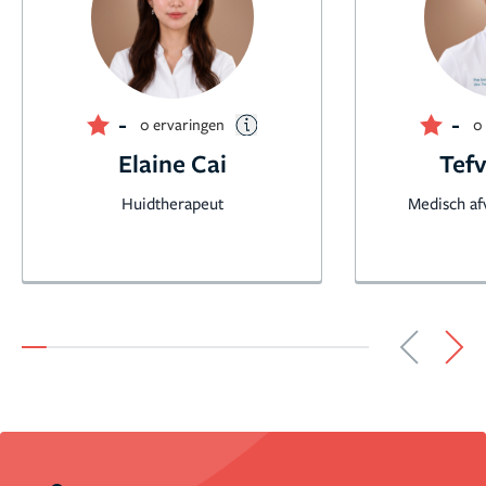
-
-
0 ervaringen
0
Elaine Cai
Tefv
Huidtherapeut
Medisch afv