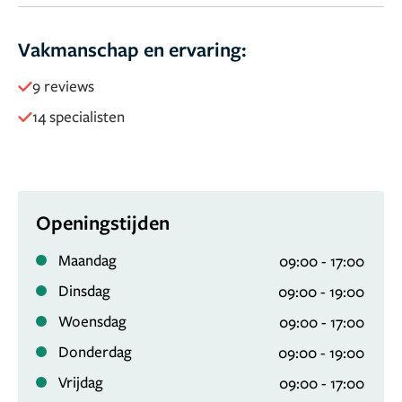
behandelingen uitvoeren met oog voor natuurlijke
schoonheid. Alle artsen bij The Body Clinic zijn BIG-
Vakmanschap en ervaring:
geregistreerd, waardoor je verzekerd bent van ervaren
9 reviews
specialisten en hoge medische kwaliteitsnormen.
Tijdens
een kosteloos en vrijblijvend consult stellen we samen
14 specialisten
een persoonlijk behandelplan op, volledig afgestemd op
jouw wensen. Jij bepaalt zelf of en wanneer je
behandeld wordt, want bij The Body Clinic sta jij altijd
centraal.
Openingstijden
Maandag
09:00 - 17:00
Dinsdag
09:00 - 19:00
Woensdag
09:00 - 17:00
Donderdag
09:00 - 19:00
Vrijdag
09:00 - 17:00