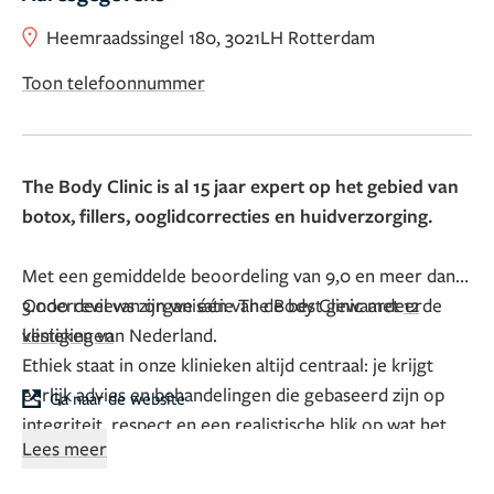
Heemraadssingel 180, 3021LH Rotterdam
Toon telefoonnummer
The Body Clinic is al 15 jaar expert op het gebied van
botox, fillers, ooglidcorrecties en huidverzorging.
Met een gemiddelde beoordeling van 9,0 en meer dan
3.000 reviews zijn we één van de best gewaardeerde
Onderdeel van organisatie The Body Clinic met
12
klinieken van Nederland.
vestigingen
Ethiek staat in onze klinieken altijd centraal: je krijgt
eerlijk advies en behandelingen die gebaseerd zijn op
Ga naar de website
integriteit, respect en een realistische blik op wat het
Lees meer
beste bij jou past. Ons team bestaat uit 25 deskundige en
betrokken professionals, die veilige en effectieve