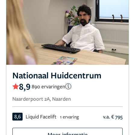
Nationaal Huidcentrum
8,9
890 ervaringen
Naarderpoort 2A, Naarden
8,6
Liquid Facelift
v.a. € 795
1 ervaring
Meer informatie