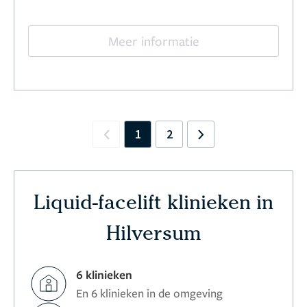
Meer informatie
1
2
Previous
Next
Liquid-facelift klinieken in
Hilversum
6 klinieken
En 6 klinieken in de omgeving