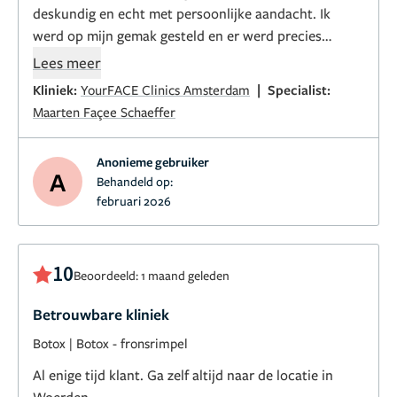
deskundig en echt met persoonlijke aandacht. Ik
werd op mijn gemak gesteld en er werd precies
uitgelegd wat er ging gebeuren. Ik beveel deze
Lees meer
specialist/kliniek zeker aan!
|
Kliniek:
YourFACE Clinics Amsterdam
Specialist:
Maarten Façee Schaeffer
Anonieme gebruiker
A
Behandeld op:
februari 2026
10
Beoordeeld: 1 maand geleden
Betrouwbare kliniek
Botox
|
Botox - fronsrimpel
Al enige tijd klant. Ga zelf altijd naar de locatie in