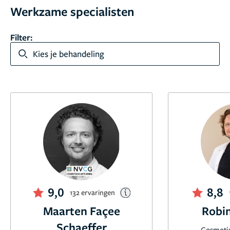
Werkzame specialisten
Filter:
Kies je behandeling
9,0
8,8
132 ervaringen
Maarten Façee
Robin
Schaeffer
Cosmeti