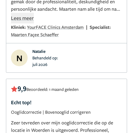
gemak door de professionaliteit, deskundigheid en
persoonlijke aandacht. Maarten nam alle tijd om naar
mijn wensen te luisteren en gaf eerlijk en deskundig
Lees meer
advies.
|
Kliniek:
YourFACE Clinics Amsterdam
Specialist:
Maarten Façee Schaeffer
Het eindresultaat is werkelijk prachtig: mijn lippen
zijn heel natuurlijk, perfect in balans en precies zoals
Natalie
ik had gehoopt. Ik heb nog nooit zoveel
N
Behandeld op:
professionaliteit en precisie ervaren. Je merkt aan
juli 2026
alles dat deze arts met passie, kennis en oog voor
detail werkt.
9,9
Beoordeeld: 1 maand geleden
Ik kan deze cosmetisch arts dan ook van harte
aanbevelen aan iedereen die op zoek is naar een
Echt top!
natuurlijk en mooi resultaat. Bedankt voor de
Ooglidcorrectie
|
Bovenooglid corrigeren
geweldige zorg en het prachtige werk!
Zeer tevreden over mijn ooglidcorrectie die op de
locatie in Woerden is uitgevoerd. Professioneel,