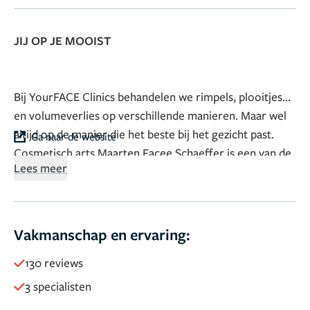
JIJ OP JE MOOIST
Bij YourFACE Clinics behandelen we rimpels, plooitjes
en volumeverlies op verschillende manieren. Maar wel
altijd op de manier die het beste bij het gezicht past.
Ga naar de website
Cosmetisch arts Maarten Façee Schaeffer is een van de
Lees meer
eerste officieel opgeleide artsen van Nederland en
draagt de titel “Cosmetisch art KNMG”. Hij is bekend
met de laatste technieken op het gebied van cosmetiek,
esthetiek en veiligheid. Het uitgangspunt bij YourFACE
Vakmanschap en ervaring:
Clinics is mensen op een natuurlijke wijze mooier maar
130 reviews
vooral gelukkiger te maken.
Neem vrijblijvend contact op voor persoonlijk advies:
3 specialisten
(0)20-7798466 of welkom@yourface.nl