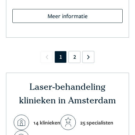
Meer informatie
1
2
Previous
Next
Laser-behandeling
klinieken in Amsterdam
14 klinieken
25 specialisten