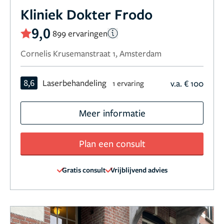
Kliniek Dokter Frodo
9,0
899 ervaringen
Cornelis Krusemanstraat 1, Amsterdam
8,6
Laserbehandeling
v.a. € 100
1 ervaring
Meer informatie
Plan een consult
Gratis consult
Vrijblijvend advies