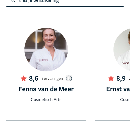
8,6
8,9
1 ervaringen
Fenna van de Meer
Ernst v
Cosmetisch Arts
Cosm