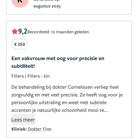
augustus 2025
9,2
Beoordeeld: 10 maanden geleden
€ 350
Een vakvrouw met oog voor precisie en
subtiliteit!
Fillers
|
Fillers - kin
De behandeling bij dokter Cornelissen verliep heel
zorgvuldig en met veel precisie. Ze heeft oog voor je
persoonlijke uitstraling en weet met subtiele
accenten je natuurlijke schoonheid mooi te
benadrukken. Daarnaast denkt ze goed met je mee en
Lees meer
houdt ze je de spiegel voor, zodat het resultaat nooit
Kliniek:
Dokter Finn
‘overdone’ oogt. Kortom: een echte vakvrouw