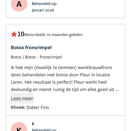
A
Behandeld op:
januari 2026
10
Beoordeeld: 10 maanden geleden
Botox fronsrimpel
Botox
|
Botox - fronsrimpel
Ik heb mijn (moeilijk te temmen) wenkbrauwfrons
laten behandelen met botox door Fleur in locatie
Laren. Het resultaat is perfect! Fleur werkt heel
deskundig en neemt rustig de tijd om alles goed uit te
leggen. De behandeling verliep snel, zorgvuldig en zo
Lees meer
goed als pijnloos. Ik voel mij na de behandeling frisser
Kliniek:
Dokter Finn
en meer ontspannen in uitstraling. Ik raad
behandeling door Fleur graag aan!
K
K
Behandeld op: