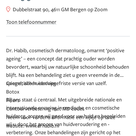
Dubbelstraat 90, 4611 GM Bergen op Zoom
Toon telefoonnummer
Dr. Habib, cosmetisch dermatoloog, omarmt ‘positive
ageing’ – een concept dat prachtig ouder worden
bevordert, waarbij uw natuurlijke schoonheid behouden
blijft. Na een behandeling ziet u geen vreemde in de
spiegel, alleen een opgefriste versie van uzelf.
Cosmetisch huidadvies
Botox
Bij ons staat ú centraal. Met uitgebreide nationale en
Fillers
internationale ervaring in medische en cosmetische
Contourverbetering met MD codes
huidzorg, zorgen wij goed voor uw huid en begeleiden
Neem voor verdere informatie een kijkje op onze
wij u door het proces van huidveroudering en -
website: www.drhabib.nl
verbetering. Onze behandelingen zijn gericht op het