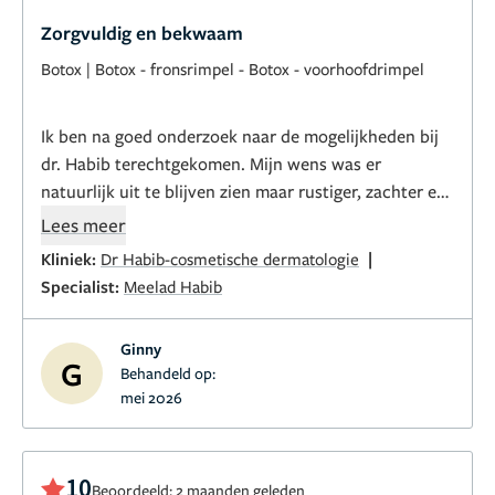
Zorgvuldig en bekwaam
Botox
|
Botox - fronsrimpel
-
Botox - voorhoofdrimpel
Ik ben na goed onderzoek naar de mogelijkheden bij
dr. Habib terechtgekomen. Mijn wens was er
natuurlijk uit te blijven zien maar rustiger, zachter en
meer stralend. We zijn begonnen met een grondige
Lees meer
intake en gestart met MD codes. Na de eerste
|
Kliniek:
Dr Habib-cosmetische dermatologie
behandeling al zo blij met het resultaat. Ik ben bijna
Specialist:
Meelad Habib
58, maar het is echt niet te laat. Ik beveel iedereen
aan voor een kundige dokter te kiezen. Het is
Ginny
medisch, dus kies zorgvuldig. Bij dr. Habib voel je je in
G
Behandeld op:
goede handen en kun je precies aangeven wat je wel
mei 2026
en juist niet wilt.
Zo blij met mijn keuze!
10
Beoordeeld: 2 maanden geleden