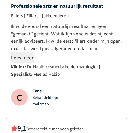
Professionele arts en natuurlijk resultaat
Fillers
|
Fillers - jukbeenderen
Ik wilde vooral een natuurlijk resultaat en geen
“gemaakt” gezicht. Wat ik fijn vond is dat hij echt
eerlijk adviseert. Ik wilde eerst fillers onder mijn ogen,
maar dat werd juist afgeraden omdat mijn
vochtzakjes dan erger konden worden. Dat gaf me
Lees meer
meteen vertrouwen.
|
Kliniek:
Dr Habib-cosmetische dermatologie
Specialist:
Meelad Habib
De praktijk voelt persoonlijk en kleinschalig, niet als
een lopende band. In eerste instantie vond ik het
Cansu
duurder dan andere klinieken, maar het resultaat is
C
Behandeld op:
veel mooier en natuurlijker dan ik had verwacht.
mei 2026
Vooral de subtiele filler in mijn wangen heeft mijn
vermoeide blik weggenomen zonder dat iemand ziet
dat ik iets heb laten doen. Ook zijn mijn migraine
9,1
Beoordeeld: 2 maanden geleden
klachten sinds de botox bijna weg.