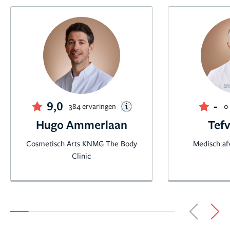
9,0
-
384 ervaringen
0
Hugo Ammerlaan
Tefv
Cosmetisch Arts KNMG The Body
Medisch afv
Clinic