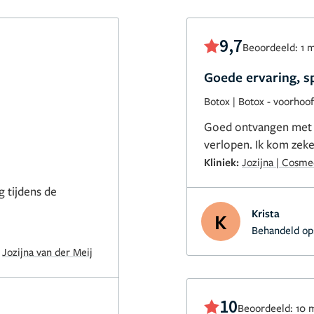
9,7
Beoordeeld: 1 
Goede ervaring, sp
Botox
|
Botox - voorhoo
Goed ontvangen met d
verlopen. Ik kom zeke
Kliniek:
Jozijna | Cosm
g tijdens de
Krista
K
Behandeld op
:
Jozijna van der Meij
10
Beoordeeld: 10 