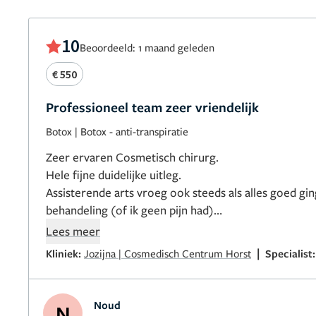
10
Beoordeeld: 1 maand geleden
€ 550
Professioneel team zeer vriendelijk
Botox
|
Botox - anti-transpiratie
Zeer ervaren Cosmetisch chirurg.
Hele fijne duidelijke uitleg.
Assisterende arts vroeg ook steeds als alles goed gin
behandeling (of ik geen pijn had)
Kliniek ziet er ook zeer goed en supernetjes uit.
Lees meer
|
Kliniek:
Jozijna | Cosmedisch Centrum Horst
Specialist
Noud
N