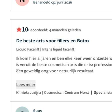
Behandeld op:
juni 2026
10
Beoordeeld: 4 maanden geleden
De beste arts voor fillers en Botox
Liquid Facelift
|
Intens liquid facelift
Ik kom hier al jaren en ben elke keer weer ontzetten
is veruit de beste cosmetisch arts die er is: professio
een geweldig oog voor natuurlijk resultaat.
Zowel mijn liquid face lift met fillers als botox worde
Lees meer
subtiel gedaan, volledig in balans met mijn gezicht. Ik 
|
Kliniek:
Jozijna | Cosmedisch Centrum Horst
Specialist
complimenten dat ik er fris en jonger uitzie.
Een absolute aanrader voor wie kwaliteit en vertrou
Suus