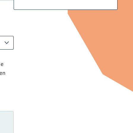
de
len
e