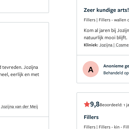
Zeer kundige arts!
Fillers
|
Fillers - wallen
Kom al jaren bij Jozijn
natuurlijk mooi blijft.
Kliniek:
Jozijna | Cosm
Anonieme ge
d tevreden. Jozijna
A
Behandeld op
neel, eerlijk en met
n altijd perfect en
9,8
krijg vaak
Beoordeeld: 1 j
:
Jozijna van der Meij
Fillers
wen zoekt!
Fillers
|
Fillers - kin
-
Fil