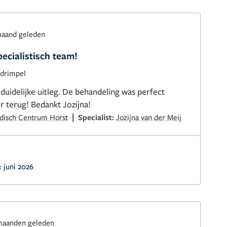
maand geleden
ecialistisch team!
fdrimpel
uidelijke uitleg. De behandeling was perfect
r terug! Bedankt Jozijna!
|
edisch Centrum Horst
Specialist:
Jozijna van der Meij
:
juni 2026
maanden geleden