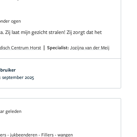
 onder ogen
a. Zij laat mijn gezicht stralen! Zij zorgt dat het
|
edisch Centrum Horst
Specialist:
Jozijna van der Meij
bruiker
:
september 2025
aar geleden
lers - jukbeenderen
-
Fillers - wangen