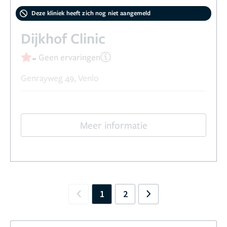
Deze kliniek heeft zich nog niet aangemeld
Dijkhof Clinic
-
Geen ervaringen
Genrayweg 49, Venlo
Meer informatie
1
2
Previous
Next