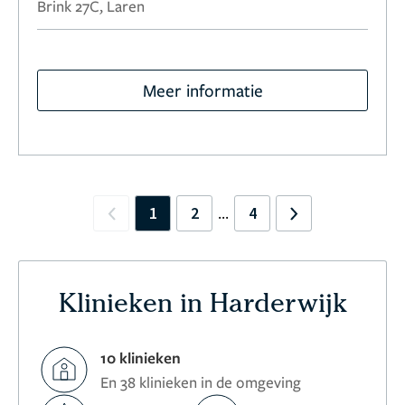
Brink 27C, Laren
Meer informatie
1
2
4
...
Previous
Next
Klinieken in Harderwijk
10 klinieken
En 38 klinieken in de omgeving