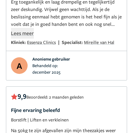
Erg toegankelijk en laag drempelig en tegelijkertijd
zeer deskundig. Vrijwel geen wachttijd. Als je de
beslissing eenmaal hebt genomen is het heel fijn als je
voelt dat je in goed handen bent en ook nog snel
geholpen kunt worden.
Lees meer
|
Kliniek:
Essenza Clinics
Specialist:
Mireille van Hal
Anonieme gebruiker
A
Behandeld op:
december 2025
9,9
Beoordeeld: 2 maanden geleden
Fijne ervaring beleefd
Borstlift
|
Liften en verkleinen
Na 50kg te zijn afgevallen zijn mijn theezakjes weer