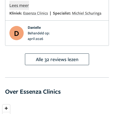
resultaat terwijl het nog allemaal moet genezen!
Lees meer
|
Kliniek:
Essenza Clinics
Specialist:
Michiel Schuringa
Danielle
D
Behandeld op:
april 2026
Alle 32 reviews lezen
Over Essenza Clinics