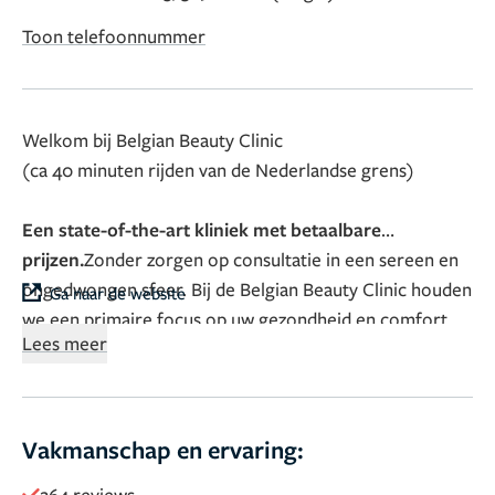
Toon telefoonnummer
Welkom bij Belgian Beauty Clinic
(ca 40 minuten rijden van de Nederlandse grens)
Een state-of-the-art kliniek met betaalbare
prijzen.
Zonder zorgen op consultatie in een sereen en
ongedwongen sfeer. Bij de Belgian Beauty Clinic houden
Ga naar de website
we een primaire focus op uw gezondheid en comfort
Lees meer
gedurende de gehele behandelingen.
Wij geloven dat
perfectie mogelijk én nodig is: wij gaan voor niets
minder dan zorg van topkwaliteit tegen betaalbare
prijzen.
En dat alles gebeurt in een comfortabele en
Vakmanschap en ervaring:
ontspannen sfeer, waar er écht naar u geluisterd wordt.
264 reviews