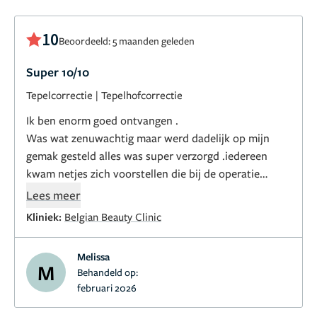
10
Beoordeeld: 5 maanden geleden
Super 10/10
Tepelcorrectie
|
Tepelhofcorrectie
Ik ben enorm goed ontvangen .
Was wat zenuwachtig maar werd dadelijk op mijn
gemak gesteld alles was super verzorgd .iedereen
kwam netjes zich voorstellen die bij de operatie
aanwezig was . Ik voelde me enorm veilig gerust
Lees meer
gesteld dat alles goed zou komen
Kliniek:
Belgian Beauty Clinic
Melissa
M
Behandeld op:
februari 2026