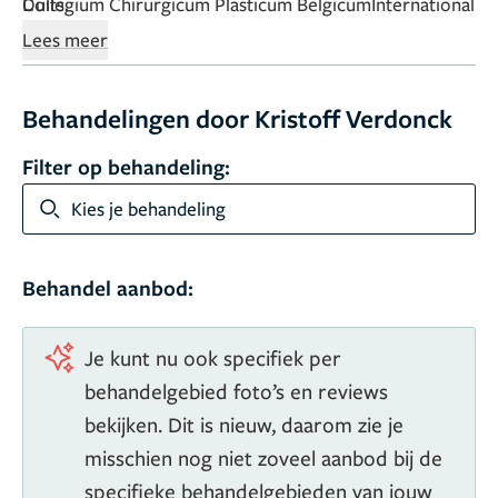
Collegium Chirurgicum Plasticum Belgicum
Duits.
International
Society of Aesthetic Plastic Surgery
Lees meer
Behandelingen door Kristoff Verdonck
Filter op behandeling:
Kies je behandeling
Behandel aanbod:
Je kunt nu ook specifiek per
behandelgebied foto’s en reviews
bekijken. Dit is nieuw, daarom zie je
misschien nog niet zoveel aanbod bij de
specifieke behandelgebieden van jouw