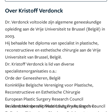
Over Kristoff Verdonck
Dr. Verdonck voltooide zijn algemene geneeskundige
opleiding aan de Vrije Universiteit te Brussel (België) in
2003.
Hij behaalde het diploma van specialist in plastische,
reconstructieve en esthetische chirurgie aan de Vrije
Universiteit van Brussel, België.
Dr. Kristoff Verdonck is lid van diverse
specialistenorganisaties o.a.:
Orde der Geneesheren, België
Koninklijke Belgische Vereniging voor Plastische,
Reconstructieve en Esthetische Chirurgie
European Plastic Surgery Research Council
Resident Membership Plastic Surgery Research Council
Dr. Verdonck spreekt Nederlands, Frans, Engels en