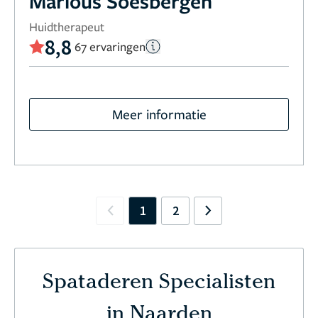
Marlous Soesbergen
Huidtherapeut
8,8
67 ervaringen
Meer informatie
1
2
Previous
Next
Spataderen Specialisten
in Naarden