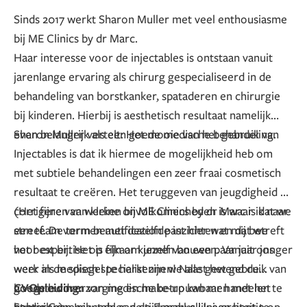
Sinds 2017 werkt Sharon Muller met veel enthousiasme
bij ME Clinics by dr Marc.
Haar interesse voor de injectables is ontstaan vanuit
jarenlange ervaring als chirurg gespecialiseerd in de
behandeling van borstkanker, spataderen en chirurgie
bij kinderen. Hierbij is aesthetisch resultaat namelijk
even belangrijk als een goede medische behandeling.
Sharon Muller vertelt: Het mooie van het gebruik van
Injectables is dat ik hiermee de mogelijkheid heb om
met subtiele behandelingen een zeer fraai cosmetisch
resultaat te creëren. Het teruggeven van jeugdigheid of
corrigeren van kleine onvolkomenheden is waar ik naar
(Het fijne van werken bij ME Clinics by dr Marc is dat we
streef. De term beautification past hier wat mij betreft
een team vormen met dezelfde inzichten en dat we
het best bij. Het is fijn om jezelf van een paar jaar jonger
voor expertise op elkaar kunnen bouwen. Vanuit ons
weer in de spiegel te herkennen! Naast het gebruik van
werk als medisch specialist zijn we alle gewend de
goede huidverzorging en make-up kan men met het
hoogste vorm van medische betrouwbaar handelen te
CV
Opleiding:
gebruik van Injectables de tijd makkelijk een beetje op
hanteren)
Studie Geneeskunde aan de Erasmus Universiteit te