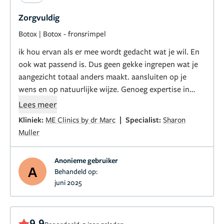
Zorgvuldig
Botox
|
Botox - fronsrimpel
ik hou ervan als er mee wordt gedacht wat je wil. En
ook wat passend is. Dus geen gekke ingrepen wat je
aangezicht totaal anders maakt. aansluiten op je
wens en op natuurlijke wijze. Genoeg expertise in
huis. Chappoo
Lees meer
|
Kliniek:
ME Clinics by dr Marc
Specialist:
Sharon
Muller
Anonieme gebruiker
A
Behandeld op:
juni 2025
9,9