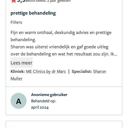
Beoordeeld: 2 jaar geleden
prettige behandeling
Fillers
Fijn en warm onthaal, deskundig advies en prettige
behandeling.
Sharon was uiterst vriendelijk en gaf goede uitleg
over de behandeling en wat het resultaat zou zijn. Ik
was best zenuwachtig , maar alles verliep prima. Ook
Lees meer
het resultaat is na 1 week goed merkbaar. (zowel
|
Kliniek:
ME Clinics by dr Marc
Specialist:
Sharon
botox als de filler)
Muller
Anonieme gebruiker
A
Behandeld op:
april 2024