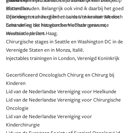
afstand houden. Belangrijk ook vind ik daarbij het goed
Rotterdam.
informeren van de cliënt en samen te komen tot een
Opleiding tot chirurg in het Leids Universitair Medisch
behandeling die het voor hem of haar gewenste
Centrum en het Haaglanden Medisch centrum,
resultaat oplevert.
Westeinde te Den Haag.
Chirurgische stages in Seattle en Washington DC in de
Verenigde Staten en in Monza, Italië.
Injectables trainingen in London, Verenigd Koninkrijk
Gecertificeerd Oncologisch Chirurg en Chirurg bij
Kinderen
Lid van de Nederlandse Vereniging voor Heelkunde
Lid van de Nederlandse Vereniging voor Chirurgische
Oncologie
Lid van de Nederlandse Vereniging voor
Kinderchirurgie
Lid van de European Society of Surgical Oncology
Lid