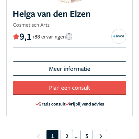
Helga van den Elzen
Cosmetisch Arts
9,1
188 ervaringen
Meer informatie
Plan een consult
Gratis consult
Vrijblijvend advies
1
2
5
...
Previous
Next