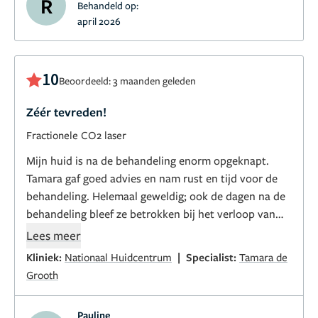
R
Behandeld op:
april 2026
10
Beoordeeld: 3 maanden geleden
Zéér tevreden!
Fractionele CO2 laser
Mijn huid is na de behandeling enorm opgeknapt.
Tamara gaf goed advies en nam rust en tijd voor de
behandeling. Helemaal geweldig; ook de dagen na de
behandeling bleef ze betrokken bij het verloop van
het herstel. Ik mocht haar zelfs op haar vrije dag een
Lees meer
foto appen van het verloop.
|
Kliniek:
Nationaal Huidcentrum
Specialist:
Tamara de
Grooth
Pauline