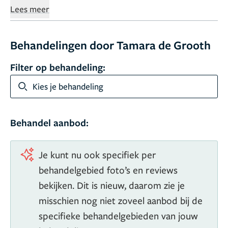
best is. Dit bereik je door regelmatig een huidtherapeut
Hogeschool Utrecht, waar ze in 2016 afstudeerde. Ze is
Lees meer
te bezoeken.”
lid van de beroepsvereniging voor huidtherapeuten
NVH onder nummer 505456 en heeft AGB-code
Behandelingen door Tamara de Grooth
39100439788. Daarnaast is zij geregistreerd in het KP
(Kwaliteitsregister Paramedici), dat periodiek toetst of
Filter op behandeling:
de geregistreerde zorg voldoet aan alle kwaliteitseisen.
Kies je behandeling
Behandel aanbod:
Je kunt nu ook specifiek per
behandelgebied foto’s en reviews
bekijken. Dit is nieuw, daarom zie je
misschien nog niet zoveel aanbod bij de
specifieke behandelgebieden van jouw