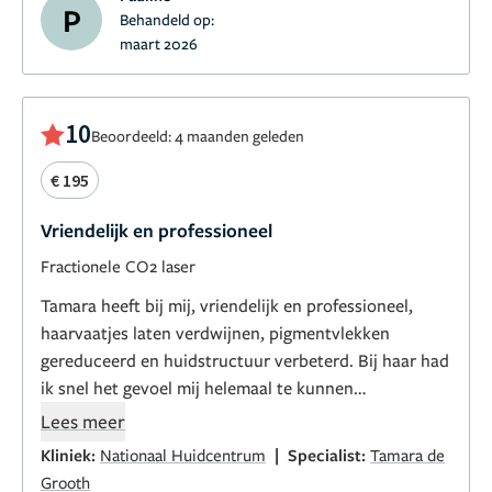
P
Behandeld op:
maart 2026
10
Beoordeeld: 4 maanden geleden
€ 195
Vriendelijk en professioneel
Fractionele CO2 laser
Tamara heeft bij mij, vriendelijk en professioneel,
haarvaatjes laten verdwijnen, pigmentvlekken
gereduceerd en huidstructuur verbeterd. Bij haar had
ik snel het gevoel mij helemaal te kunnen
toevertrouwen aan de behandeling met de Yag
Lees meer
vaatlaser en de CO2 laser. Riskante behandelingen als
|
Kliniek:
Nationaal Huidcentrum
Specialist:
Tamara de
deze niet goed worden uitgevoerd. Mijn ervaring: niet
Grooth