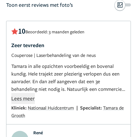
Toon eerst reviews met foto’s
10
Beoordeeld: 3 maanden geleden
Zeer tevreden
Couperose
|
Laserbehandeling van de neus
Tamara in alle opzichten voorbeeldig en bovenal
kundig. Hele trajekt zeer plezierig verlopen dus een
aanrader. En dan zelf aangeven dat een 3e
behandeling niet nodig is. Natuurlijk een commercieel
bedrijf maar wel eerlijk
Lees meer
|
Kliniek:
Nationaal Huidcentrum
Specialist:
Tamara de
Grooth
René