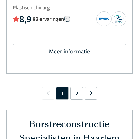
Plastisch chirurg
8,9
88 ervaringen
Meer informatie
1
2
Previous
Next
Borstreconstructie