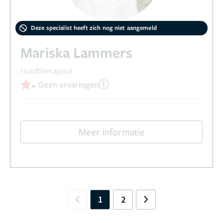
Deze specialist heeft zich nog niet aangemeld
Mariska Lammers
Huidtherapeut
-
Geen ervaringen
Meer informatie
1
2
Previous
Next