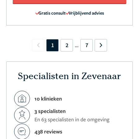
Gratis consult
Vrijblijvend advies
1
2
7
...
Previous
Next
Specialisten in Zevenaar
10 klinieken
3 specialisten
En 63 specialisten in de omgeving
438 reviews