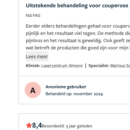
Uitstekende behandeling voor couperose
Nd:YAG
Eerder elders behandelingen gehad voor couper
pijnlijk en het resultaat viel tegen. De methode d
pijnloos en het resultaat is geweldig. Ook geeft 
wat betreft de producten die goed zijn voor mijn huid. Mijn hu
er stukken beter en rustiger uit. Ik ben er blij mee
Lees meer
|
Kliniek:
Lasercentrum Almere
Specialist:
Marlous S
Anonieme gebruiker
A
Behandeld op:
november 2024
8,4
Beoordeeld: 3 jaar geleden