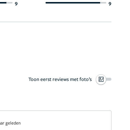
9
9
Toon eerst reviews met foto’s
aar geleden