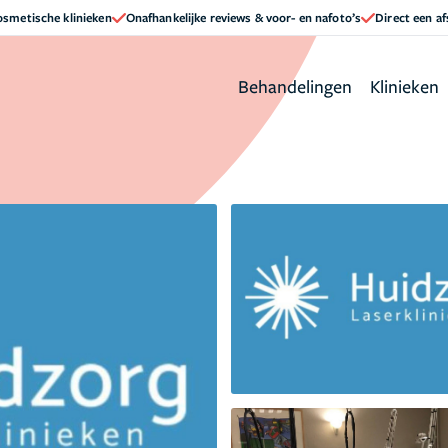
cosmetische klinieken
Onafhankelijke reviews & voor- en nafoto’s
Direct een a
Behandelingen
Klinieken