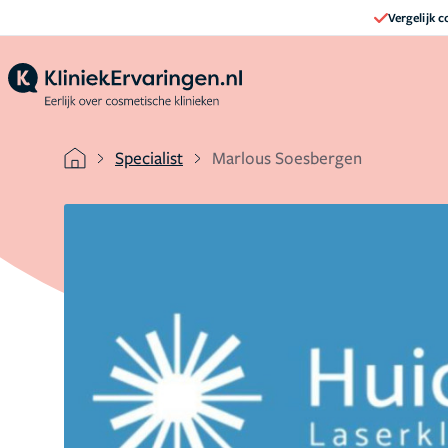
Vergelijk 
Specialist
Marlous Soesbergen