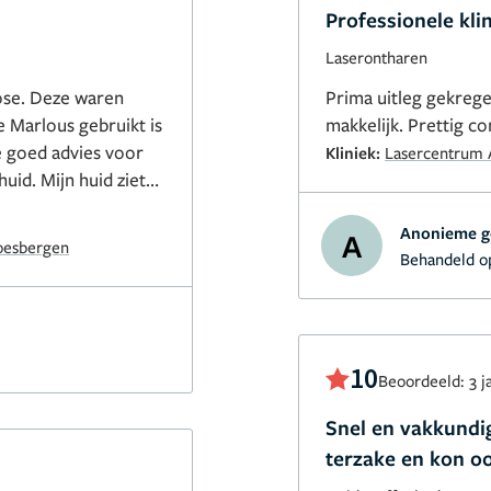
Professionele klin
Laserontharen
ose. Deze waren
Prima uitleg gekrege
ie Marlous gebruikt is
makkelijk. Prettig co
ze goed advies voor
Kliniek:
Lasercentrum
id ziet
.
Anonieme g
A
oesbergen
Behandeld o
10
Beoordeeld: 3 j
Snel en vakkund
terzake en kon o