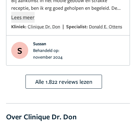
Bij aankomst in het mooie gebouw en strakke
raad dokter Don en zijn kliniek iedereen van harte
receptie, ben ik erg goed geholpen en begeleid. De
aan!
collega’s waren ontzettend professioneel en ik heb
Lees meer
erg leuke gesprekken gehad. Ik ben erg blij met het
|
Kliniek:
Clinique Dr. Don
Specialist:
Donald E. Ottens
process!
Sussan
DANK
S
Behandeld op:
november 2024
Alle 1.822 reviews lezen
Over Clinique Dr. Don