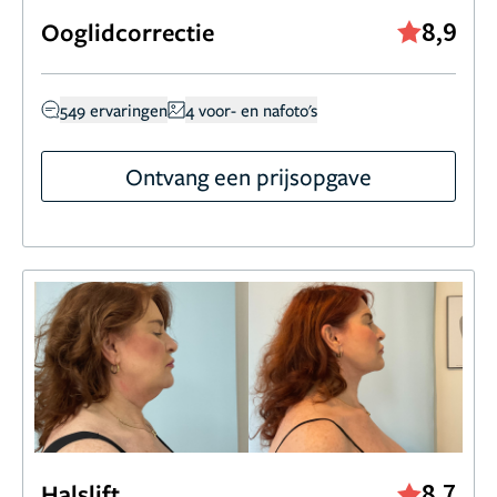
8,9
Ooglidcorrectie
549 ervaringen
4 voor- en nafoto's
Ontvang een prijsopgave
8,7
Halslift