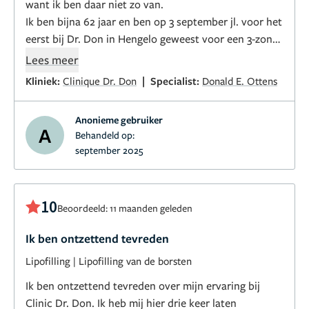
want ik ben daar niet zo van.
Ik ben bijna 62 jaar en ben op 3 september jl. voor het
eerst bij Dr. Don in Hengelo geweest voor een 3-zone
Botox voorhoofd en lipfiller in mijn bovenlip.
Lees meer
|
Kliniek:
Clinique Dr. Don
Specialist:
Donald E. Ottens
Ik kan alleen maar zeggen wat een vriendelijke,
rustige, vakbekwame man. Hij neemt de tijd voor je
Anonieme gebruiker
en gaat voor perfectie. Hij liet zelfs zijn assistente
A
Behandeld op:
meekijken of mijn lippen symmetrisch waren.
september 2025
Ik ben erg blij met het resultaat, hij heeft er een
nieuwe klant bij ik en kan kliniek Dr. Don dan ook bij
iedereen aanbevelen.
10
Beoordeeld: 11 maanden geleden
Ik ben ontzettend tevreden
Lipofilling
|
Lipofilling van de borsten
Ik ben ontzettend tevreden over mijn ervaring bij
Clinic Dr. Don. Ik heb mij hier drie keer laten