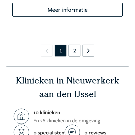
Meer informatie
1
2
Previous
Next
Klinieken in Nieuwerkerk
aan den IJssel
10 klinieken
En 26 klinieken in de omgeving
0 specialisten
0 reviews