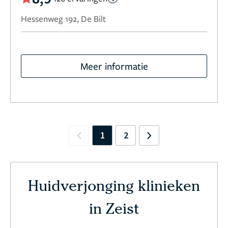
Hessenweg 192, De Bilt
Meer informatie
1
2
Previous
Next
Huidverjonging klinieken
in Zeist