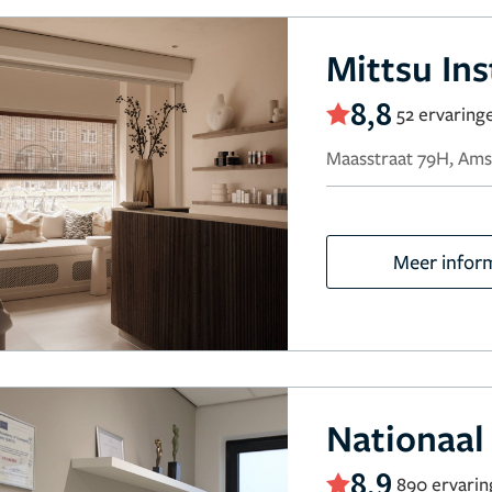
Mittsu Ins
8,8
52 ervaring
Maasstraat 79H, Am
Meer infor
Nationaal
8,9
890 ervari