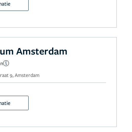
matie
rum Amsterdam
en
raat 9, Amsterdam
matie