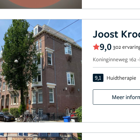
Joost Kro
9,0
302 ervarin
Koninginneweg 162 
9,1
Huidtherapie
Meer infor