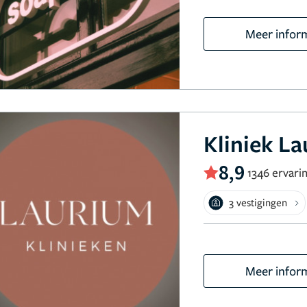
Meer infor
Kliniek L
8,9
1346 ervari
3 vestigingen
Meer infor