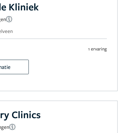
e Kliniek
gen
elveen
1 ervaring
matie
ry Clinics
ngen