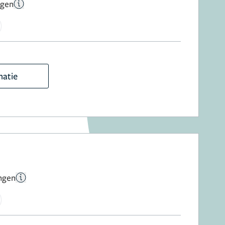
ngen
matie
ngen