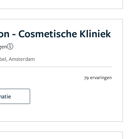
on - Cosmetische Kliniek
gen
-bel, Amsterdam
79 ervaringen
matie