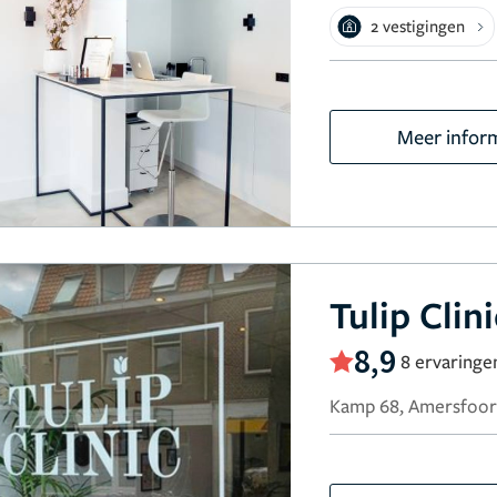
2 vestigingen
Meer infor
Tulip Clini
8,9
8 ervaringe
Kamp 68, Amersfoor