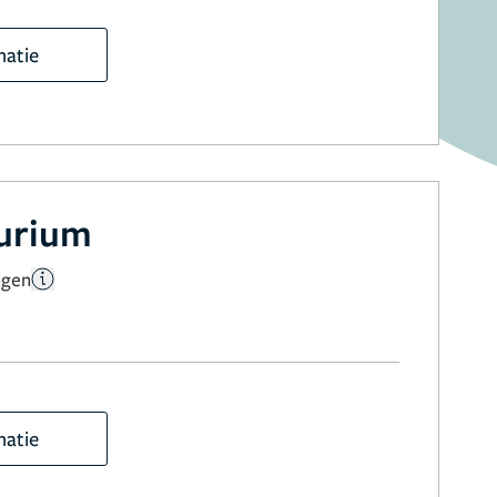
matie
aurium
ngen
matie