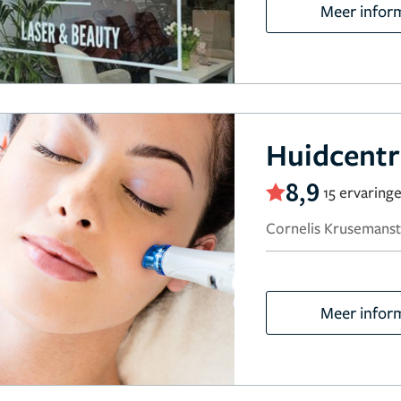
Meer infor
Huidcent
8,9
15 ervaring
Cornelis Krusemanst
Meer infor