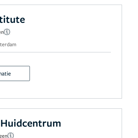
titute
en
sterdam
matie
 Huidcentrum
ngen