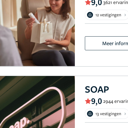
9,0
3621 ervari
12 vestigingen
Meer infor
SOAP
9,0
2944 ervari
13 vestigingen