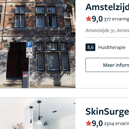
Amstelzijd
9,0
377 ervarin
Amstelzijde 31, Amst
8,6
Huidtherapie
Meer infor
SkinSurge
9,0
2304 ervari