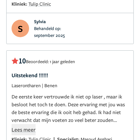
Kliniek:
Tulip Clinic
Sylvia
S
Behandeld op:
september 2025
10
Beoordeeld: 1 jaar geleden
Uitstekend !!!!!!
Laserontharen
|
Benen
De eerste keer vertrouwde ik niet op laser , maar ik
besloot het toch te doen. Deze ervaring met jou was
de beste ervaring die ik ooit heb gehad. Ik had niet
verwacht dat mijn voeten zo veel beter zouden
worden. Heel erg bedankt!❤️
Lees meer
|
Kliniek:
Tulip Clinic
Specialist:
Masoud Asghari